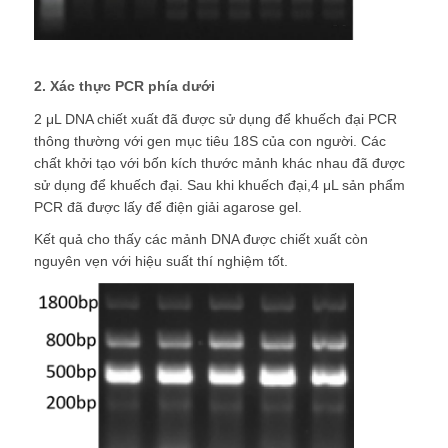
Hạt từ tính NGS
2. Xác thực PCR phía dưới
Hạt từ tính phân tách tế bào
2 μL DNA chiết xuất đã được sử dụng để khuếch đại PCR
thông thường với gen mục tiêu 18S của con người. Các
chất khởi tạo với bốn kích thước mảnh khác nhau đã được
tinh sạch protein bằng hạt từ tính
sử dụng để khuếch đại. Sau khi khuếch đại,4 μL sản phẩm
PCR đã được lấy để điện giải agarose gel.
Kết quả cho thấy các mảnh DNA được chiết xuất còn
Các hạt nam châm hoạt động trên bề mặt
nguyên vẹn với hiệu suất thí nghiệm tốt.
Các dụng cụ tự động và vật liệu tiêu thụ