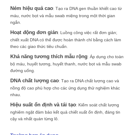
Ném hiệu quả cao
: Tạo ra DNA gen thuần khiết cao từ
máu, nước bọt và mẫu swab miệng trong một thời gian
ngắn.
Hoạt động đơn giản
: Luồng công việc rất đơn giản;
chiết xuất DNA có thể được hoàn thành chỉ bằng cách làm
theo các giao thức tiêu chuẩn.
Khả năng tương thích mẫu rộng
: Áp dụng cho toàn
bộ máu, huyết tương, huyết thanh, nước bọt và mẫu swab
đường uống.
DNA chất lượng cao
: Tạo ra DNA chất lượng cao và
nồng độ cao phù hợp cho các ứng dụng thử nghiệm khác
nhau.
Trang chủ
Hiệu suất ổn định và tái tạo
: Kiểm soát chất lượng
nghiêm ngặt đảm bảo kết quả chiết xuất ổn định, đáng tin
Các sản phẩm
cậy và nhất quán từng lô.
Về Chúng Tôi