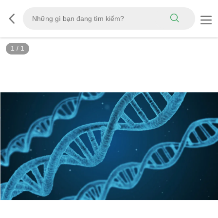
1
/
1