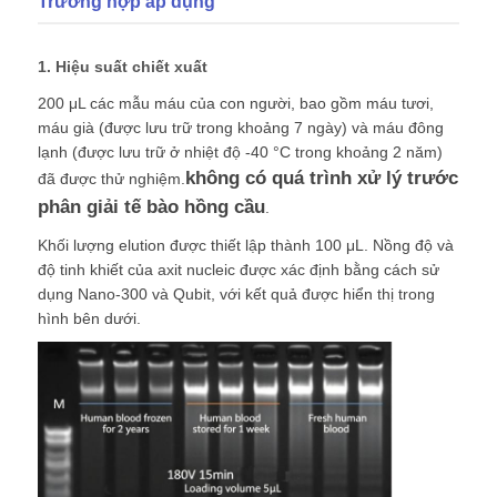
Trường hợp áp dụng
Tham quan nhà máy
1. Hiệu suất chiết xuất
200 μL các mẫu máu của con người, bao gồm máu tươi,
máu già (được lưu trữ trong khoảng 7 ngày) và máu đông
Kiểm soát chất lượng
lạnh (được lưu trữ ở nhiệt độ -40 °C trong khoảng 2 năm)
không có quá trình xử lý trước
đã được thử nghiệm.
Liên hệ với chúng tôi
phân giải tế bào hồng cầu
.
Khối lượng elution được thiết lập thành 100 μL. Nồng độ và
độ tinh khiết của axit nucleic được xác định bằng cách sử
Tin tức
dụng Nano-300 và Qubit, với kết quả được hiển thị trong
hình bên dưới.
Yêu cầu Đặt giá
hạt từ tính chiết xuất axit nucleic
Bộ tách chiết DNA / RNA