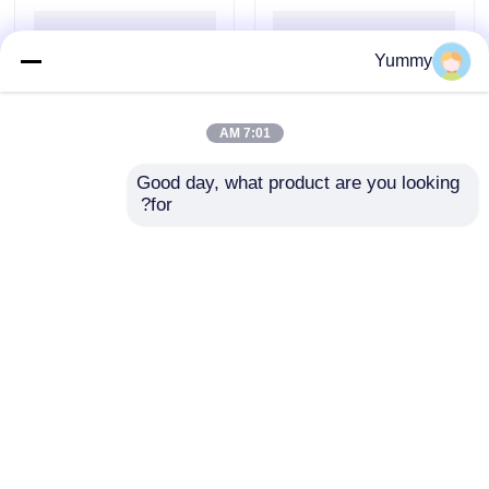
Yummy
7:01 AM
Good day, what product are you looking 
for?
کیت خالص سازی
کیت استخراج دی ان ای
محصول PCR مبتنی بر
ژل حجم بزرگ
مهره مغناطیسی
ارسال سؤال
ارسال سؤال
خانه
دربارهی ما
تماس با ما
Desktop Site
نقشه سایت
حریم خصوصی