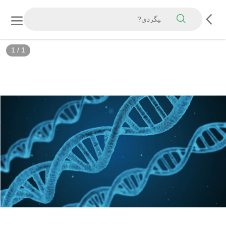
1
/
1