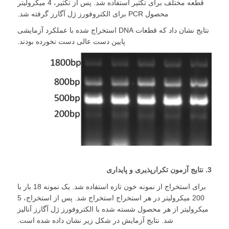
قطعه مختلف برای تکثیر استفاده شد. پس از تکثیر، 4 میکرولیتر
محصول PCR برای الکتروفورز ژل آگارز گرفته شد.
گره های مغناطیسی NGS
نتایج نشان داد که قطعات DNA استخراج شده با عملکرد آزمایشی
پایین دست عالی دست نخورده بودند.
مهره‌های مغناطیسی مرتب‌سازی سلولی
خالص‌سازی پروتئین با مهره‌های مغناطیسی
گره های مغناطیسی فعال سطح
ابزار و مواد مصرفی خودکار
3. نتایج آزمون تکرارپذیری و پایداری
برای استخراج از نمونه خون تازه استفاده شد. یک نمونه 18 بار با
200 میکرولیتر در هر استخراج استخراج شد. پس از استخراج، 5
میکرولیتر از هر محصول شسته شده با الکتروفورز ژل آگارز آنالیز
شد. نتایج آزمایش در شکل زیر نشان داده شده است.