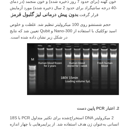
خون کهنه (برای حدود 7 روز ذخیره شده) و خون منجمد (در دمای
-40 درجه سانتیگراد برای حدود 2 سال ذخیره شده) مورد آزمایش
بدون پیش درمانی لیز گلبول قرمز
قرار گرفت.
.
بازدید از کارخانه
حجم شستشو روی 100 میکرولیتر تنظیم شد. غلظت و خلوص
اسید نوکلئیک با استفاده از Nano-300 و Qubit تعیین شد که نتایج
کنترل کیفیت
در شکل زیر نشان داده شده است.
با ما تماس بگیرید
اخبار
درخواست قیمت
استخراج اسید نوکلئیک مهره‌های مغناطیسی
2. اعتبار PCR پایین دست
2 میکرولیتر DNA استخراج‌شده برای تکثیر متداول PCR با 18S
انسانی به‌عنوان ژن هدف استفاده شد. از پرایمرهایی با چهار اندازه
کیت استخراج DNA / RNA