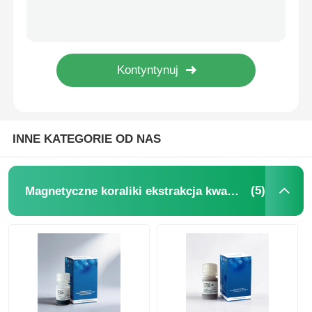
NGS magnetyczne koraliki
Magnetyczne koraliki do sortowania komórek
kulki magnetyczne do oczyszczania białek
INNE KATEGORIE OD NAS
Namagnesowane kulki aktywowane powierzchniowo
(5)
Magnetyczne koraliki ekstrakcja kwasów nukleinowych
Automatyczne przyrządy i materiały eksploatacyjne