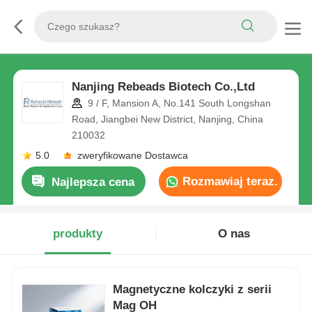
Nanjing Rebeads Biotech Co.,Ltd
9 / F, Mansion A, No.141 South Longshan
Road, Jiangbei New District, Nanjing, China
210032
5.0
zweryfikowane Dostawca
Rozmawiaj teraz.
Najlepsza cena
produkty
O nas
Magnetyczne kolczyki z serii
Mag OH