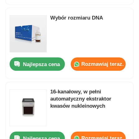
Wybór rozmiaru DNA
Rozmawiaj teraz.
Najlepsza cena
16-kanałowy, w pełni
Do domu
automatyczny ekstraktor
kwasów nukleinowych
Produkty
Kolumna Ls
Pani Kolumna
O nas
Rozmawiaj teraz.
Najlepsza cena