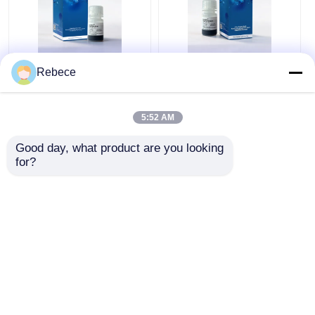
Rebeads Magrose
Białko A Magnetyczne
Rebece
NTA-Ni magnetyczne
koraliki
koraliki
5:52 AM
Najlepsza cena
Najlepsza cena
Good day, what product are you looking 
for?
Rozmawiaj teraz.
Rozmawiaj teraz.
Zobacz więcej
Dom
O nas
Skontaktuj się z nami
Desktop Site
Sitemap
Polityka prywatności