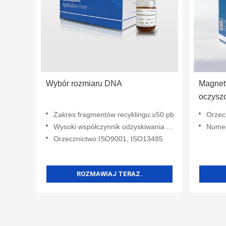
Wybór rozmiaru DNA
Magnety
oczysz
Zakres fragmentów recyklingu:≥50 pb
Orzec
Wysoki współczynnik odzyskiwania DNA:ponad 90%
Numer mode
Orzecznictwo:ISO9001, ISO13485
ROZMAWIAJ TERAZ.