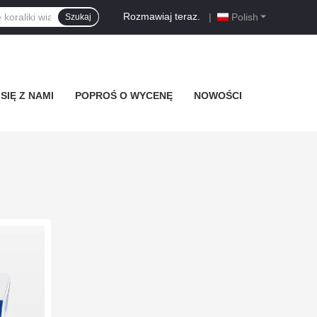
Rozmawiaj teraz.
|
Polish
Szukaj
SIĘ Z NAMI
POPROŚ O WYCENĘ
NOWOŚCI
i