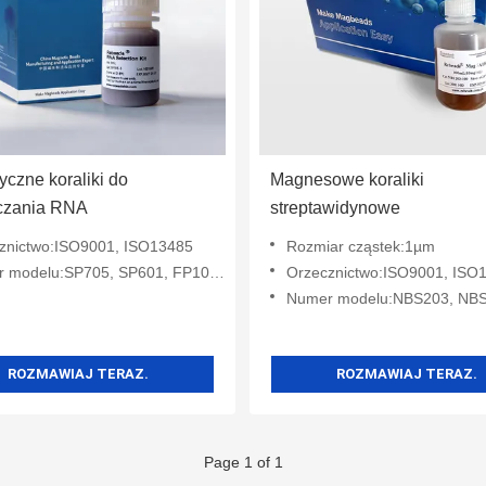
czne koraliki do
Magnesowe koraliki
czania RNA
streptawidynowe
znictwo:ISO9001, ISO13485
Rozmiar cząstek:1µm
lu:SP705, SP601, FP106, FP103, GP537, FP107, FP102
Orzecznictwo:ISO9001, ISO
Numer modelu:NBS203, NB
ROZMAWIAJ TERAZ.
ROZMAWIAJ TERAZ.
Page 1 of 1