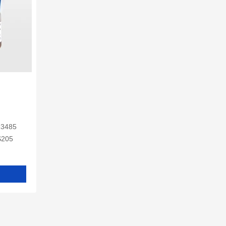
13485
S205