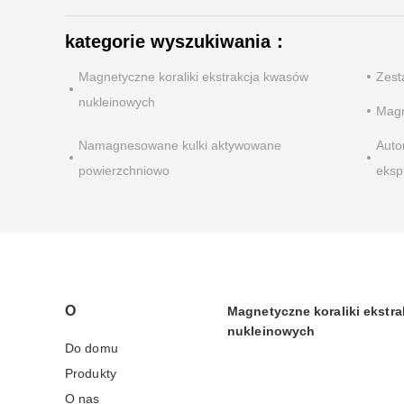
kategorie wyszukiwania：
Magnetyczne koraliki ekstrakcja kwasów
Zest
nukleinowych
Magn
Namagnesowane kulki aktywowane
Auto
powierzchniowo
eksp
O
Magnetyczne koraliki ekstr
nukleinowych
Do domu
Produkty
O nas