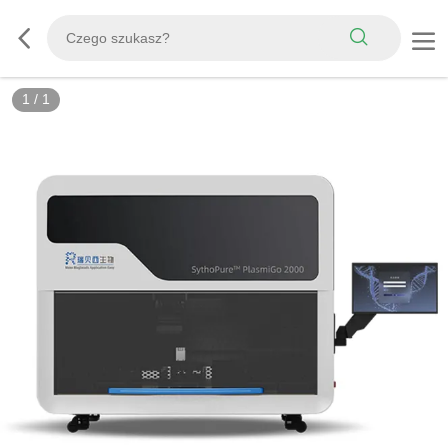
1
/
1