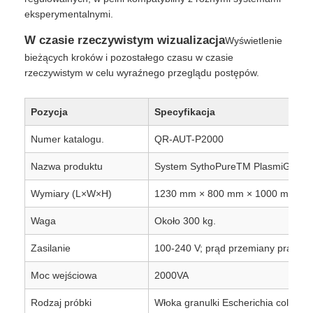
eksperymentalnymi.
NGS magnetyczne koraliki
W czasie rzeczywistym wizualizacja
Wyświetlenie
bieżących kroków i pozostałego czasu w czasie
rzeczywistym w celu wyraźnego przeglądu postępów.
Magnetyczne koraliki do sortowania komórek
Pozycja
Specyfikacja
kulki magnetyczne do oczyszczania białek
Numer katalogu.
QR-AUT-P2000
Nazwa produktu
System SythoPureTM PlasmiGo 200
Namagnesowane kulki aktywowane powierzchniowo
Wymiary (L×W×H)
1230 mm × 800 mm × 1000 mm
Automatyczne przyrządy i materiały eksploatacyjne
Waga
Około 300 kg.
Zasilanie
100-240 V; prąd przemiany prądu 5
Moc wejściowa
2000VA
Rodzaj próbki
Włoka granulki Escherichia coli