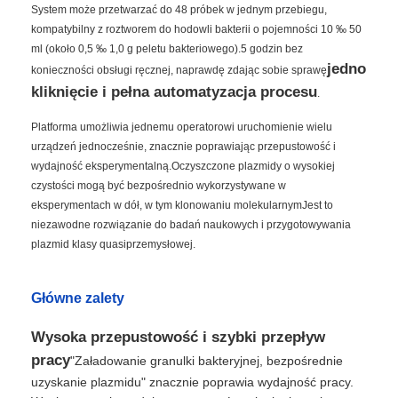
System może przetwarzać do 48 próbek w jednym przebiegu,
kompatybilny z roztworem do hodowli bakterii o pojemności 10 ‰ 50
ml (około 0,5 ‰ 1,0 g peletu bakteriowego).5 godzin bez
jedno
konieczności obsługi ręcznej, naprawdę zdając sobie sprawę
kliknięcie i pełna automatyzacja procesu
.
Platforma umożliwia jednemu operatorowi uruchomienie wielu
urządzeń jednocześnie, znacznie poprawiając przepustowość i
wydajność eksperymentalną.Oczyszczone plazmidy o wysokiej
czystości mogą być bezpośrednio wykorzystywane w
eksperymentach w dół, w tym klonowaniu molekularnymJest to
niezawodne rozwiązanie do badań naukowych i przygotowywania
plazmid klasy quasiprzemysłowej.
Główne zalety
Wysoka przepustowość i szybki przepływ
pracy
"Załadowanie granulki bakteryjnej, bezpośrednie
uzyskanie plazmidu" znacznie poprawia wydajność pracy.