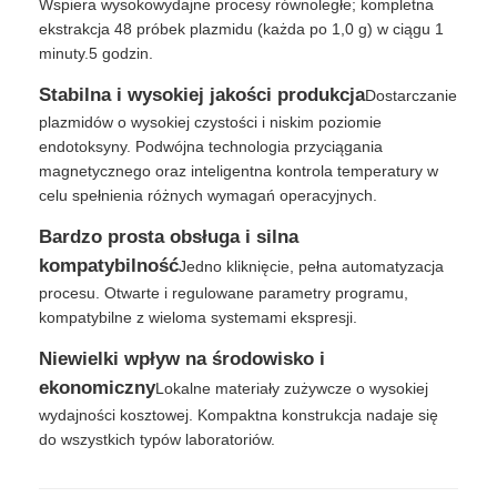
Wspiera wysokowydajne procesy równoległe; kompletna
ekstrakcja 48 próbek plazmidu (każda po 1,0 g) w ciągu 1
minuty.5 godzin.
Stabilna i wysokiej jakości produkcja
Dostarczanie
plazmidów o wysokiej czystości i niskim poziomie
endotoksyny. Podwójna technologia przyciągania
magnetycznego oraz inteligentna kontrola temperatury w
celu spełnienia różnych wymagań operacyjnych.
Bardzo prosta obsługa i silna
kompatybilność
Jedno kliknięcie, pełna automatyzacja
procesu. Otwarte i regulowane parametry programu,
kompatybilne z wieloma systemami ekspresji.
Do domu
Niewielki wpływ na środowisko i
ekonomiczny
Lokalne materiały zużywcze o wysokiej
wydajności kosztowej. Kompaktna konstrukcja nadaje się
Produkty
do wszystkich typów laboratoriów.
O nas