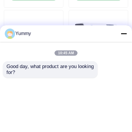
Yummy
10:45 AM
Good day, what product are you looking 
24-kanałowy
Całkowicie
for?
wielofunkcyjny
automatyczny
system oczyszczania
ekstraktor kwasu
nukleinowego o 96
Wyślij zapytanie
Wyślij zapytanie
kanałach
Dom
O nas
Skontaktuj się z nami
Desktop Site
Sitemap
Polityka prywatności