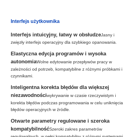
Wycieczka po fabryce
Interfejs użytkownika
Interfejs intuicyjny, łatwy w obsłudze
Jasny i
Kontrola jakości
zwięzły interfejs operacyjny dla szybkiego opanowania.
Elastyczna edycja programów i wysoka
Skontaktuj się z nami
autonomia
Wolne edytowanie przepływów pracy w
zależności od potrzeb, kompatybilne z różnymi próbkami i
Nowości
czynnikami.
Inteligentna korekta błędów dla większej
Poproś o wycenę
niezawodności
wykrywanie w czasie rzeczywistym i
korekta błędów podczas programowania w celu uniknięcia
błędów operacyjnych w źródle.
Magnetyczne koraliki ekstrakcja kwasów nukleinowyc
Otwarte parametry regulowane i szeroka
kompatybilność
Szeroki zakres parametrów
Zestawy do ekstrakcji DNA / RNA
regulowalnych, w pełni kompatybilny z różnymi systemami