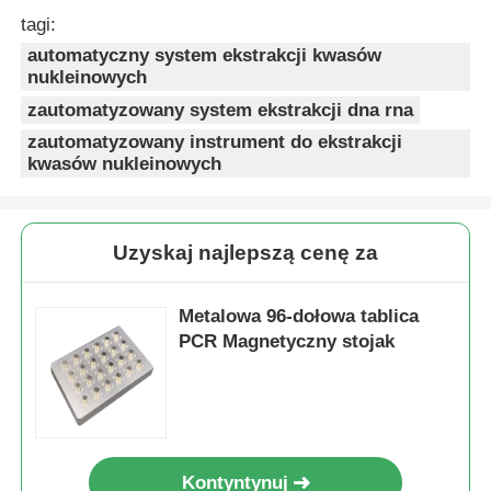
tagi:
automatyczny system ekstrakcji kwasów
Wycieczka po fabryce
nukleinowych
zautomatyzowany system ekstrakcji dna rna
Kontrola jakości
zautomatyzowany instrument do ekstrakcji
kwasów nukleinowych
Skontaktuj się z nami
Uzyskaj najlepszą cenę za
Nowości
Metalowa 96-dołowa tablica
Poproś o wycenę
PCR Magnetyczny stojak
Magnetyczne koraliki ekstrakcja kwasów nukleinowyc
Zestawy do ekstrakcji DNA / RNA
Kontyntynuj