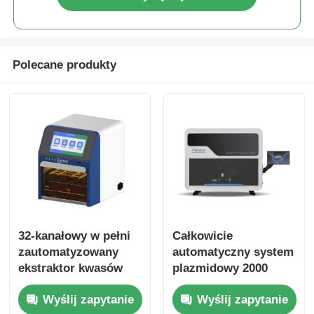
NGS magnetyczne koraliki
Polecane produkty
Magnetyczne koraliki do sortowania komórek
kulki magnetyczne do oczyszczania białek
Namagnesowane kulki aktywowane powierzchniowo
Automatyczne przyrządy i materiały eksploatacyjne
32-kanałowy w pełni
Całkowicie
zautomatyzowany
automatyczny system
ekstraktor kwasów
plazmidowy 2000
nukleinowych
Wyślij zapytanie
Wyślij zapytanie