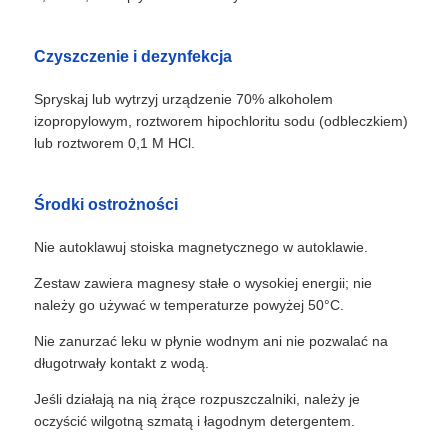
Czyszczenie i dezynfekcja
Spryskaj lub wytrzyj urządzenie 70% alkoholem
izopropylowym, roztworem hipochloritu sodu (odbleczkiem)
lub roztworem 0,1 M HCl.
Środki ostrożności
Nie autoklawuj stoiska magnetycznego w autoklawie.
Zestaw zawiera magnesy stałe o wysokiej energii; nie
należy go używać w temperaturze powyżej 50°C.
Do domu
Nie zanurzać leku w płynie wodnym ani nie pozwalać na
długotrwały kontakt z wodą.
Produkty
Jeśli działają na nią żrące rozpuszczalniki, należy je
oczyścić wilgotną szmatą i łagodnym detergentem.
O nas