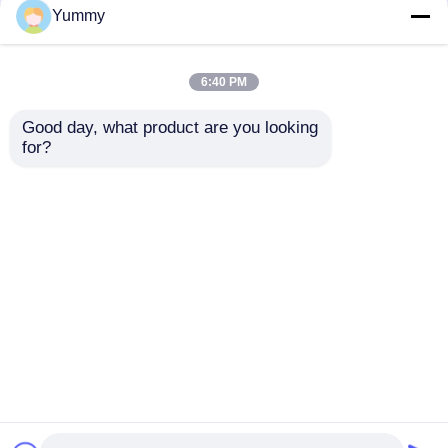
Yummy
6:40 PM
Good day, what product are you looking 
24-kanałowy
Całkowicie
for?
wielofunkcyjny
automatyczny
system oczyszczania
ekstraktor kwasu
nukleinowego o 96
Wyślij zapytanie
Wyślij zapytanie
kanałach
Dom
O nas
Skontaktuj się z nami
Desktop Site
Sitemap
Polityka prywatności
Jakość
Magnetyczne koraliki ekstrakcja kwasów
nukleinowych
Fabryka w Chinach.Copyright ©