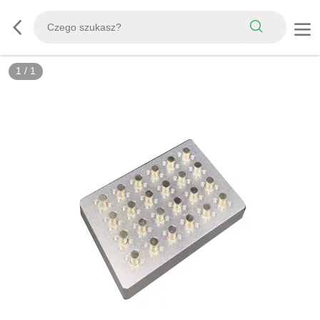
1
/
1