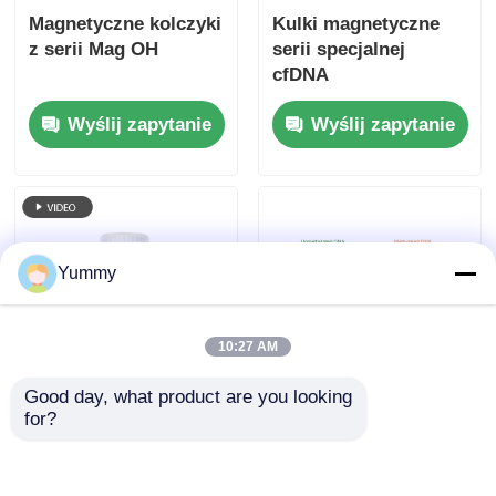
Magnetyczne kolczyki
Kulki magnetyczne
z serii Mag OH
serii specjalnej
cfDNA
Wyślij zapytanie
Wyślij zapytanie
Yummy
10:27 AM
Good day, what product are you looking 
Rebeads Mag Oligo
Magnezyjne koraliki
for?
dT
metylacyjne