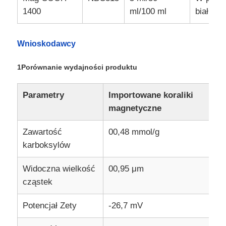
1400
ml/100 ml
białka
Wnioskodawcy
1Porównanie wydajności produktu
Parametry
Importowane koraliki
O
magnetyczne
m
Zawartość
00,48 mmol/g
0
karboksylów
Do domu
Widoczna wielkość
00,95 μm
1
cząstek
Produkty
Potencjał Zety
-26,7 mV
-
O nas