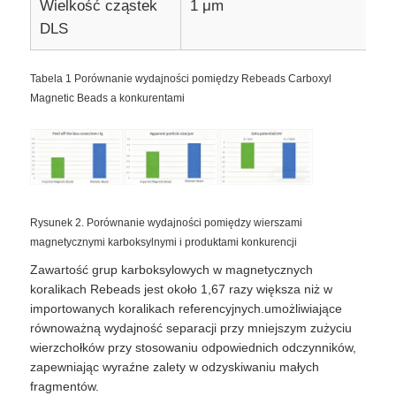
Wielkość cząstek
1 μm
1
DLS
Wycieczka po fabryce
Tabela 1 Porównanie wydajności pomiędzy Rebeads Carboxyl
Magnetic Beads a konkurentami
Kontrola jakości
Skontaktuj się z nami
Nowości
Rysunek 2. Porównanie wydajności pomiędzy wierszami
magnetycznymi karboksylnymi i produktami konkurencji
Zawartość grup karboksylowych w magnetycznych
Poproś o wycenę
koralikach Rebeads jest około 1,67 razy większa niż w
importowanych koralikach referencyjnych.umożliwiające
równoważną wydajność separacji przy mniejszym zużyciu
Magnetyczne koraliki ekstrakcja kwasów nukleinowyc
wierzchołków przy stosowaniu odpowiednich odczynników,
zapewniając wyraźne zalety w odzyskiwaniu małych
Zestawy do ekstrakcji DNA / RNA
fragmentów.