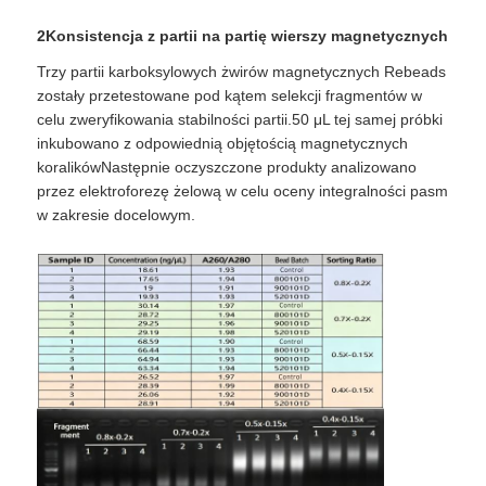
2Konsistencja z partii na partię wierszy magnetycznych
NGS magnetyczne koraliki
Trzy partii karboksylowych żwirów magnetycznych Rebeads
zostały przetestowane pod kątem selekcji fragmentów w
celu zweryfikowania stabilności partii.50 μL tej samej próbki
Magnetyczne koraliki do sortowania komórek
inkubowano z odpowiednią objętością magnetycznych
koralikówNastępnie oczyszczone produkty analizowano
przez elektroforezę żelową w celu oceny integralności pasm
kulki magnetyczne do oczyszczania białek
w zakresie docelowym.
Namagnesowane kulki aktywowane powierzchniowo
Automatyczne przyrządy i materiały eksploatacyjne