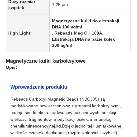
Duży rozmiar
1,25 μm
cząstek
Magnetyczne kulki do ekstrakcji
DNA 100mg/ml
High Light:
,
Rebeads Mag OH 100A
,
Ekstrakcja DNA na bazie kulek
100mg/ml
Magnetyczne kulki karboksylowe
Opis:
Wprowadzenie produktu
Rebeads Carboxyl Magnetic Beads (NBC305) są
modyfikowane powierzchniowo z grupami karboksylnymi,
nadają się do ekstrakcji kwasów nukleinowych, selekcji
wielkości fragmentów, modyfikacji białek, immunologii
chemiluminescencyjnej,itd.Dzięki jednolitej i umiarkowanej
wielkości cząstek, doskonałej rozproszalności i szybkiej