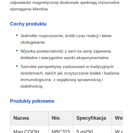
odpowiedzi magnetycznej doskonale spełniają różnorodne
wymagania klientów.
Cechy produktu
Jednolite rozproszenie, krótki czas reakcji i łatwe
obsługiwanie
Wysoka powtarzalność z serii na serię zapewnia
dokładne i wiarygodne wyniki eksperymentalne
Szerokie perspektywy zastosowań w tradycyjnych
dziedzinach, takich jak oczyszczanie białek i badania
immunologiczne, z wyjątkową sprawnością i
stabilnością
Produkty pokrewne
Nazwa
Nie.
Specyfikacja
Wskaza
Mag COOH
NBC315
5 ml/50
W przyp