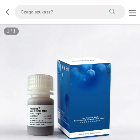
1
/
1