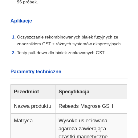
96 próbek.
Aplikacje
Oczyszczanie rekombinowanych białek fuzyjnych ze
znacznikiem GST z różnych systemów ekspresyjnych.
Testy pull-down dla białek znakowanych GST.
Parametry techniczne
Przedmiot
Specyfikacja
Do domu
Nazwa produktu
Rebeads Magrose GSH
Produkty
Matryca
Wysoko usieciowana
agaroza zawierająca
O nas
cząstki magnetyczne