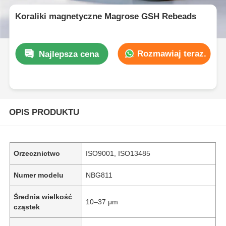
Koraliki magnetyczne Magrose GSH Rebeads
Rozmawiaj teraz.
Najlepsza cena
OPIS PRODUKTU
Orzecznictwo
ISO9001, ISO13485
Numer modelu
NBG811
Średnia wielkość
10–37 μm
cząstek