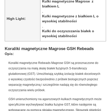
Kulki magnetyczne Magrose z
białkiem L
,
Kulki magnetyczne z białkiem L o
High Light:
wysokiej stabilności
,
Kulki do oczyszczania białek o
wysokiej stabilności
Koraliki magnetyczne Magrose GSH Rebeads
Opis:
Koraliki magnetyczne Rebeads Magrose GSH są przeznaczone do
oczyszczania na małą skalę białek fuzyjnych S-transferazy
glutationowej (GST). Umożliwiają szybką izolację białek docelowych
o wysokiej czystości bezpośrednio z próbek biologicznych poprzez
separację magnetyczną i szczególnie nadają się do równoległego
oczyszczania wielu próbek.
GSH unieruchomiony na agarozowych kulkach magnetycznych może
specyficznie wychwytywać białka fuzyjne GST, które następnie są
wzbogacane za pomocą stojaka magnetycznego. Stosunek objętości