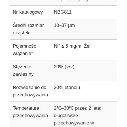
Nr katalogowy
NBG811
Wycieczka po fabryce
Średni rozmiar
10–37 μm
cząstek
Kontrola jakości
Pojemność
Ni⁺ ≥ 5 mg/ml Żel
Skontaktuj się z nami
wiązania*
Stężenie
20% (v/v)
Nowości
zawiesiny
Rozwiązanie do
20% etanolu
Poproś o wycenę
przechowywania
Magnetyczne koraliki ekstrakcja kwasów nukleinowyc
Temperatura
2℃–30℃ przez 2 lata;
przechowywania
długotrwałe
przechowywanie w
Zestawy do ekstrakcji DNA / RNA