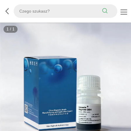
1
/
1