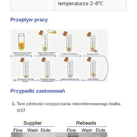
temperaturze 2–8℃
NGS magnetyczne koraliki
Przepływ pracy
Magnetyczne koraliki do sortowania komórek
kulki magnetyczne do oczyszczania białek
Namagnesowane kulki aktywowane powierzchniowo
Przypadki zastosowań
Automatyczne przyrządy i materiały eksploatacyjne
Test zdolności oczyszczania rekombinowanego białka
GST