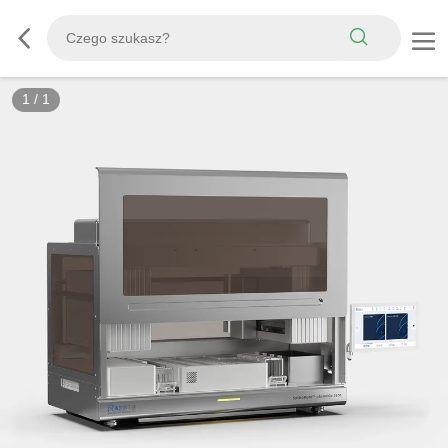
1
/
1