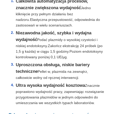
Całkowita automatyzacja procesów,
znacznie zwiększona wydajność
Jedno
kliknięcie przy pełnym działaniu bez
nadzoru.Elastyczna przepustowość, odpowiednia do
zastosowań w wielu scenariuszach.
Niezawodna jakość, szybka i wydajna
wydajność
Podać plazmidy o wysokiej czystości i
niskiej endotoksyny.Zakończ ekstrakcję 24 próbek (po
1,5 g każda) w ciągu 1,5 godziny.Poziom endotoksyny
kontrolowany poniżej 0,1 UE/μg.
Uproszczona obsługa, niskie bariery
techniczne
Pellet w, plazmida na zewnątrz,
całkowicie wolny od ręcznej interwencji.
Do domu
Ultra wysoka wydajność kosztowa
Znacznie
poprawiono wydajność pracy, zapewniając rozwiązanie
Produkty
przygotowania plazmidów w jednym.odpowiedni do
umieszczania we wszystkich typach laboratoriów.
O nas