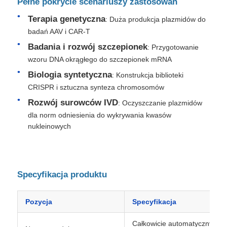
Pełne pokrycie scenariuszy zastosowań
Terapia genetyczna
: Duża produkcja plazmidów do
Wycieczka po fabryce
badań AAV i CAR-T
Badania i rozwój szczepionek
: Przygotowanie
wzoru DNA okrągłego do szczepionek mRNA
Kontrola jakości
Biologia syntetyczna
: Konstrukcja biblioteki
CRISPR i sztuczna synteza chromosomów
Skontaktuj się z nami
Rozwój surowców IVD
: Oczyszczanie plazmidów
dla norm odniesienia do wykrywania kwasów
Nowości
nukleinowych
Poproś o wycenę
Specyfikacja produktu
Magnetyczne koraliki ekstrakcja kwasów nukleinowyc
Pozycja
Specyfikacja
Zestawy do ekstrakcji DNA / RNA
Całkowicie automatyczny sys