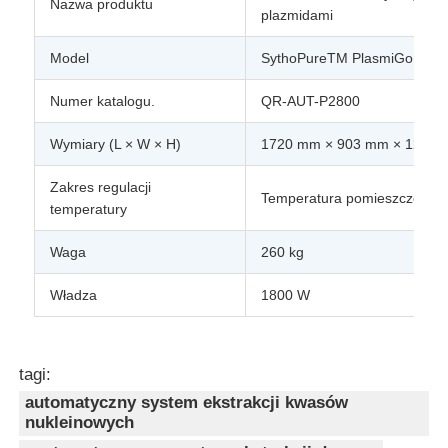
Nazwa produktu
plazmidami
NGS magnetyczne koraliki
Model
SythoPureTM PlasmiGo 280
Numer katalogu.
QR-AUT-P2800
Magnetyczne koraliki do sortowania komórek
Wymiary (L × W × H)
1720 mm × 903 mm × 1266
kulki magnetyczne do oczyszczania białek
Zakres regulacji
Temperatura pomieszczenia 
temperatury
Namagnesowane kulki aktywowane powierzchniowo
Waga
260 kg
Władza
1800 W
Automatyczne przyrządy i materiały eksploatacyjne
tagi:
automatyczny system ekstrakcji kwasów
nukleinowych