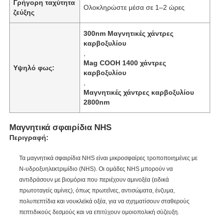
Γρήγορη ταχύτητα
Ολοκληρώστε μέσα σε 1–2 ώρες
ζεύξης
300nm Μαγνητικές χάντρες
καρβοξυλίου
,
Mag COOH 1400 χάντρες
Υψηλό φως:
καρβοξυλίου
,
Μαγνητικές χάντρες καρβοξυλίου
2800nm
Μαγνητικά σφαιρίδια NHS
Περιγραφή:
Τα μαγνητικά σφαιρίδια NHS είναι μικροσφαίρες τροποποιημένες με
Ν-υδροξυηλεκτριμίδιο (NHS). Οι ομάδες NHS μπορούν να
αντιδράσουν με βιομόρια που περιέχουν αμινοξέα (ειδικά
πρωτοταγείς αμίνες), όπως πρωτεΐνες, αντισώματα, ένζυμα,
πολυπεπτίδια και νουκλεϊκά οξέα, για να σχηματίσουν σταθερούς
πεπτιδικούς δεσμούς και να επιτύχουν ομοιοπολική σύζευξη.