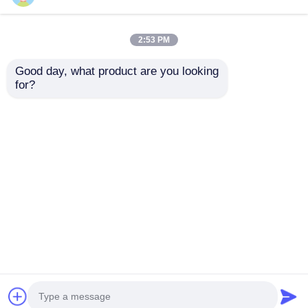
2:53 PM
Good day, what product are you looking 
Αμινομαγνητικές
Επαναδιαβάζει
for?
χάντρες
καρβοξυλικές
μαγνητικές
μαγνητοσφαίρες
Αποστολή
Αποστολή
ερώτησης
ερώτησης
Αρχική Σελίδα
Περίπου εμείς
επαφή
Desktop Site
Sitemap
Πολιτική απορρήτου
Ποιότητα
Μαγνητικά σφαιρίδια εξαγωγής
νουκλεϊκών οξέων
Κίνα εργοστάσιο.Copyright ©
2026 Nanjing Rebeads Biotech Co.,Ltd. All Rights