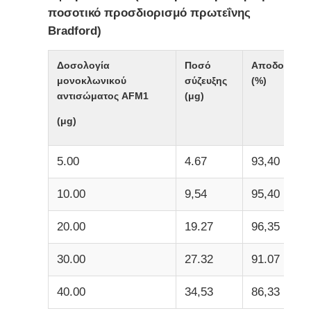
ποσοτικό προσδιορισμό πρωτεΐνης
Bradford)
Δοσολογία
Ποσό
Αποδοτικότη
μονοκλωνικού
σύζευξης
(%)
αντισώματος AFM1
(μg)
(μg)
5.00
4.67
93,40
10.00
9,54
95,40
20.00
19.27
96,35
30.00
27.32
91.07
40.00
34,53
86,33