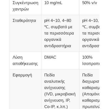
Συγκέντρωση
10 mg/mL
50% v/v
χαντρών
NGS磁珠
Σταθερότητα
pH 4~10, 4~80
pH 4~10, 4~8
℃, συμβατό με
℃, συμβατό μ
Μαγνητικά σφαιρίδια διαλογής κυττάρων
τα περισσότερα
τα περισσότε
οργανικά
οργανικά
Μαγνητικός πρωτεϊνικός καθαρισμός χαντρών
αντιδραστήρια
αντιδραστήρι
Λύση
DMAC
100%
Μαγνητικά σφαιρίδια που ενεργοποιούνται από την ε
αποθήκευσης
Ισοπροπανόλ
Αυτοματοποιημένα Όργανα & Αναλώσιμα
Εφαρμογή
Πεδία
Πεδία
αναλυτικής
διαχωρισμού κ
ανίχνευσης
καθαρισμού
(IVD, μικροβιακή
(Απομόνωση κ
ανίχνευση, IP,
καθαρισμός
Co-IP, κ.λπ.)
πρωτεϊνών κα