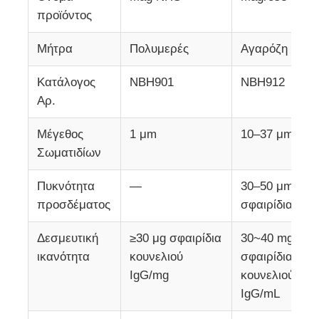
προϊόντος
Ξενάγηση στο Εργοστάσιο
Μήτρα
Πολυμερές
Αγαρόζη
Κατάλογος
NBH901
NBH912
Ποιοτικός έλεγχος
Αρ.
Επικοινωνήστε μαζί μας
Μέγεθος
1 μm
10–37 μm
Σωματιδίων
Ειδήσεις
Πυκνότητα
—
30–50 μmol/m
προσδέματος
σφαιρίδια
Ζητήστε μια προσφορά
Δεσμευτική
≥30 μg σφαιρίδια
30~40 mg
ικανότητα
κουνελιού
σφαιρίδια
Μαγνητικά σφαιρίδια εξαγωγής νουκλεϊκών οξέων
IgG/mg
κουνελιού
IgG/mL
Κιτ εξαγωγής DNA / RNA