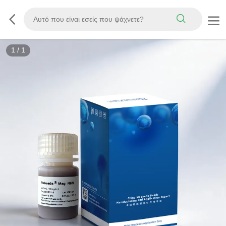
1
/
1