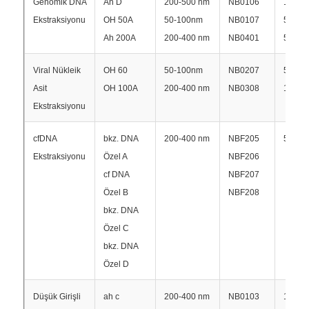
Genomik DNA
Ah D
200-500 nm
NB0106
100 m
Ekstraksiyonu
OH 50A
50-100nm
NB0107
50 mg
Ah 200A
200-400 nm
NB0401
50 mg
Viral Nükleik
OH 60
50-100nm
NB0207
50 mg
Asit
OH 100A
200-400 nm
NB0308
100 m
Ekstraksiyonu
cfDNA
bkz. DNA
200-400 nm
NBF205
50 mg
Ekstraksiyonu
Özel A
NBF206
cf DNA
NBF207
Özel B
NBF208
bkz. DNA
Ana Sayfa
Özel C
bkz. DNA
Ürünler
Özel D
Düşük Girişli
ah c
200-400 nm
NB0103
100 m
Hakkımızda