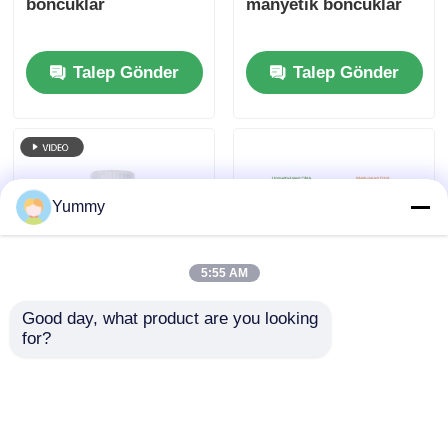
boncuklar
manyetik boncuklar
Talep Gönder
Talep Gönder
Yummy
5:55 AM
Good day, what product are you looking 
Tekrar oku Mag Oligo
Metilasyon manyetik
for?
dT
boncuklar
Talep Gönder
Talep Gönder