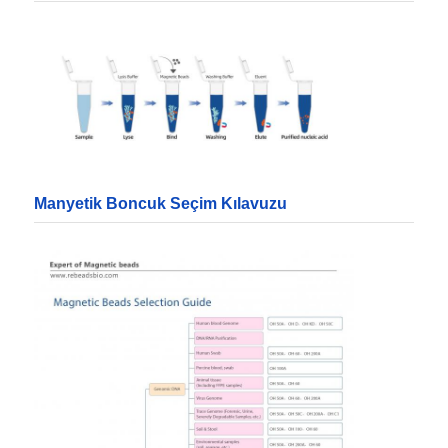
NGS manyetik boncuklar
Hücre Sıralama Manyetik Mühürler
manyetik boncuklar protein saflaştırma
Manyetik Boncuk Seçim Kılavuzu
Yüzeyde Aktif Mıknatıs Mercekleri
Otomatik Enstrümanlar ve Tüketim Malzemeleri