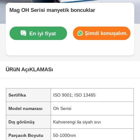
Mag OH Serisi manyetik boncuklar
Şimdi konuşalım.
En iyi fiyat
ÜRüN AçıKLAMASı
Sertifika
ISO 9001; ISO 13485
Model numarası
Oh Serisi
Dış görünüş
Kahverengi ila siyah sıvı
Parçacık Boyutu
50-1000nm