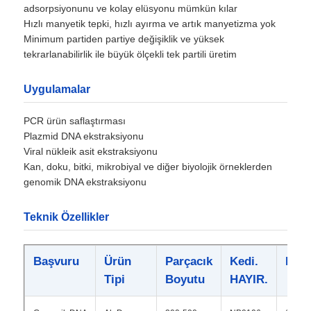
adsorpsiyonunu ve kolay elüsyonu mümkün kılar
Hızlı manyetik tepki, hızlı ayırma ve artık manyetizma yok
Minimum partiden partiye değişiklik ve yüksek
tekrarlanabilirlik ile büyük ölçekli tek partili üretim
Uygulamalar
PCR ürün saflaştırması
Plazmid DNA ekstraksiyonu
Viral nükleik asit ekstraksiyonu
Kan, doku, bitki, mikrobiyal ve diğer biyolojik örneklerden
genomik DNA ekstraksiyonu
Teknik Özellikler
Başvuru
Ürün
Parçacık
Kedi.
Kon
Tipi
Boyutu
HAYIR.