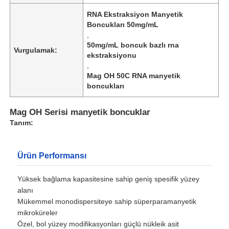
RNA Ekstraksiyon Manyetik
Boncukları 50mg/mL
,
50mg/mL boncuk bazlı rna
Vurgulamak:
ekstraksiyonu
,
Mag OH 50C RNA manyetik
boncukları
Mag OH Serisi manyetik boncuklar
Tanım:
Ürün Performansı
Yüksek bağlama kapasitesine sahip geniş spesifik yüzey
alanı
Mükemmel monodispersiteye sahip süperparamanyetik
mikroküreler
Özel, bol yüzey modifikasyonları güçlü nükleik asit