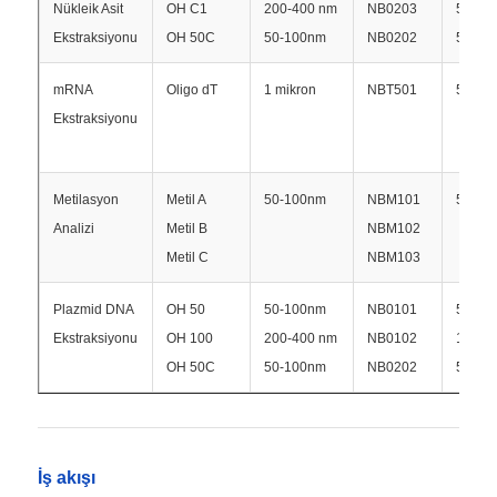
Nükleik Asit
OH C1
200-400 nm
NB0203
50 mg
Ekstraksiyonu
OH 50C
50-100nm
NB0202
50 mg
Fabrika turu
mRNA
Oligo dT
1 mikron
NBT501
5 mg/
Ekstraksiyonu
Kalite kontrolü
Metilasyon
Metil A
50-100nm
NBM101
50 mg
Bize Ulaşın
Analizi
Metil B
NBM102
Metil C
NBM103
Haberler
Plazmid DNA
OH 50
50-100nm
NB0101
50 mg
Ekstraksiyonu
OH 100
200-400 nm
NB0102
100 m
Teklif Alın
OH 50C
50-100nm
NB0202
50 mg
manyetik boncuklar nükleik asit ekstraksiyonu
İş akışı
DNA / RNA çıkarma kitleri