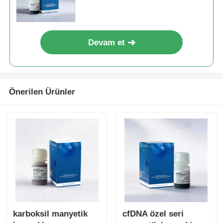
Devam et
Önerilen Ürünler
karboksil manyetik
cfDNA özel seri