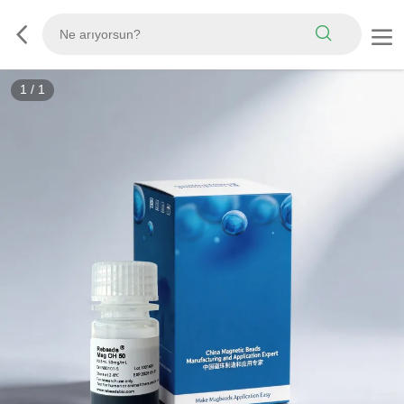
1
/
1