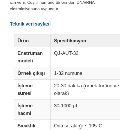
izin verir. Çeşitli numune türlerinden DNA/RNA
ekstraksiyonuna uygundur.
Teknik veri sayfası
Ürün
Spesifikasyon
Enstrüman
QJ-AUT-32
modeli
Örnek çıkışı
1-32 numune
İşleme
20-30 dakika (örnek türüne ve prog
süresi
olarak)
İşleme
30-1000 μL
hacmi
Sıcaklık
Oda sıcaklığı ~ 105°C