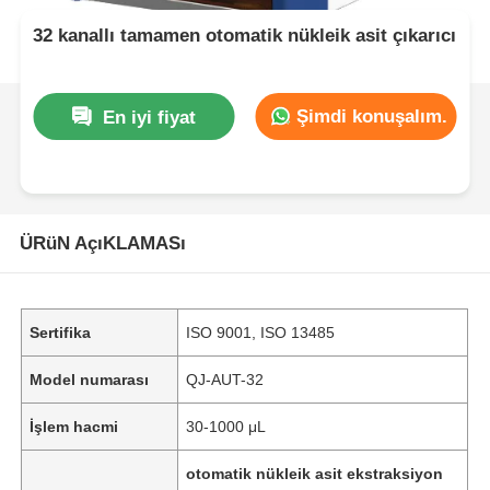
32 kanallı tamamen otomatik nükleik asit çıkarıcı
Şimdi konuşalım.
En iyi fiyat
ÜRüN AçıKLAMASı
Sertifika
ISO 9001, ISO 13485
Model numarası
QJ-AUT-32
İşlem hacmi
30-1000 μL
otomatik nükleik asit ekstraksiyon