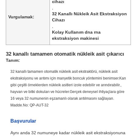
cihazı
,
32 Kanallı Nükleik Asit Ekstraksiyon
Vurgulamak:
Cihazı
,
Kolay Kullanım dna rna
ekstraksiyon makinesi
32 kanallı tamamen otomatik nükleik asit çıkarıcı
Tanım:
32 kanallı tamamen otomatik nükleik asit ekstraktörü, nükleik asit
ekstraksiyonu ve arıtımı için manyetik boncuk yöntemini benimser.Kan
gibi çeşitli örneklerden nükleik asitleri izole edebilir ve arındırabilir.,
hayvan ve bitki dokuları ve hücreler.Gerçek deneysel ihtiyaçlara göre
16 veya 32 numunenin eşzamanlı olarak arıtılmasını sağlayan.
Madde.No: QP-AUT-32
Başvurular
Aynı anda 32 numuneye kadar nükleik asit ekstraksiyonuna