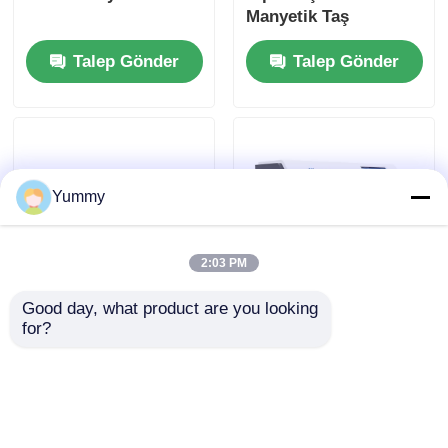
Manyetik Taş
Talep Gönder
Talep Gönder
Yummy
2:03 PM
Good day, what product are you looking 
24 kanallı çok
96 kanallı Tam
for?
fonksiyonel arıtma
Otomatik Nükleik Asit
sistemi
Çekicisi
Talep Gönder
Talep Gönder