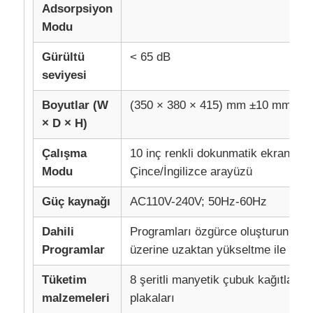
Adsorpsiyon
Modu
Fabrika turu
Gürültü
< 65 dB
seviyesi
Kalite kontrolü
Boyutlar (W
(350 × 380 × 415) mm ±10 mm; Ağırl
× D × H)
Bize Ulaşın
Çalışma
10 inç renkli dokunmatik ekran; serb
Modu
Çince/İngilizce arayüzü
Haberler
Güç kaynağı
AC110V-240V; 50Hz-60Hz
Teklif Alın
Dahili
Programları özgürce oluşturun, sili
Programlar
üzerine uzaktan yükseltme ile güçl
manyetik boncuklar nükleik asit ekstraksiyonu
Tüketim
8 şeritli manyetik çubuk kağıtları; 
malzemeleri
plakaları
DNA / RNA çıkarma kitleri