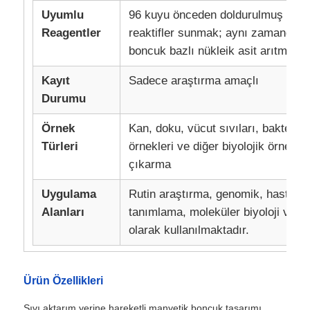
Uyumlu
96 kuyu önceden doldurulmuş kitle
Reagentler
reaktifler sunmak; aynı zamanda ç
NGS manyetik boncuklar
boncuk bazlı nükleik asit arıtma kit
Hücre Sıralama Manyetik Mühürler
Kayıt
Sadece araştırma amaçlı
Durumu
manyetik boncuklar protein saflaştırma
Örnek
Kan, doku, vücut sıvıları, bakteriler,
Türleri
örnekleri ve diğer biyolojik örnekler
çıkarma
Yüzeyde Aktif Mıknatıs Mercekleri
Uygulama
Rutin araştırma, genomik, hastalık t
Otomatik Enstrümanlar ve Tüketim Malzemeleri
Alanları
tanımlama, moleküler biyoloji vb. a
olarak kullanılmaktadır.
Ürün Özellikleri
Sıvı aktarım yerine hareketli manyetik boncuk tasarımı