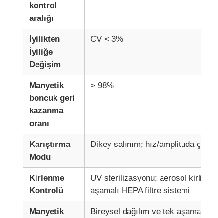
kontrol
aralığı
İyilikten
CV < 3%
İyiliğe
Değişim
Manyetik
> 98%
boncuk geri
kazanma
oranı
Karıştırma
Dikey salınım; hız/amplituda çok se
Ana Sayfa
Modu
Kirlenme
UV sterilizasyonu; aerosol kirliliği
Ürünler
Kontrolü
aşamalı HEPA filtre sistemi
Manyetik
Bireysel dağılım ve tek aşamalı 
Hakkımızda