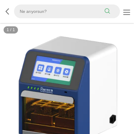
1
/
1