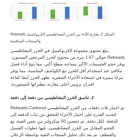
جولة في المصنع
الشكل 2. مقارنة الأداء بين الخرز المغناطيسي الكربوكسيل Rebeads
ضبط الجودة
والمنتجات المنافسة
يبلغ محتوى مجموعة الكربوكسيل في الخرز المغناطيسي
اتصل بنا
Rebeads حوالي 1.67 مرة من محتوى الخرز المرجعي المستورد.
يوفر حجم الجسيمات الأكبر مساحة سطح أكبر، مما يتيح أداء فصل
مكافئ عند استخدام أقل للخرز مع الكواشف المناسبة، مما يوفر
أخبار
مزايا مميزة في استعادة الأجزاء الصغيرة. تظهر الخرز أيضًا كفاءة
اقتران بروتين أعلى مقارنة بنظيراتها المستوردة.
اطلب اقتباس
2. تناسق الخرز المغناطيسي من دفعة إلى دفعة
تم اختبار ثلاث دفعات من الخرز المغناطيسي Rebeads Carboxyl
حبات مغناطيسية استخراج حمض نووي
لتحديد القدرة على اختيار الأجزاء للتحقق من ثبات الدفعة إلى
الدفعة. لكل دفعة، تم تحضين 50 ميكرولتر من نفس العينة مع
الحجم المقابل من الخرز المغناطيسي، تليها خطوات الغسيل
أدوات استخراج الحمض النووي / الحمض النووي
والشطف. تم بعد ذلك تحليل المنتجات النقية بواسطة الرحلان