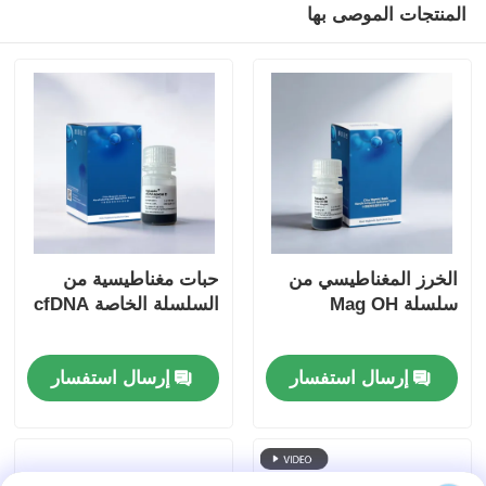
المنتجات الموصى بها
الخرز المغناطيسي من
حبات مغناطيسية من
سلسلة Mag OH
السلسلة الخاصة cfDNA
إرسال استفسار
إرسال استفسار