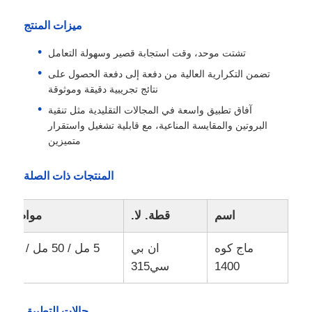
ميزات المنتج
تشتت موحد، وقت استجابة قصير وسهولة التعامل
تضمن التكرارية العالية من دفعة إلى دفعة الحصول على
نتائج تجريبية دقيقة وموثوقة
آفاق تطبيق واسعة في المجالات التقليدية مثل تنقية
البروتين والمقايسة المناعية، مع قابلية تشغيل واستقرار
متميزين
المنتجات ذات الصلة
اسم
قطة. لا.
مواصفة
ماج كوه
ان بي
5 مل / 50 مل / 100
1400
سي315
مل
حالات التطبيق