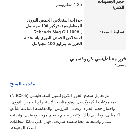
حجم الجسيمات
1.25 ميكرومتر
الكبيرة
خرزات استخلاص الحمض النووي
المغناطيسية، تركيز 100 مجم/مل
تسليط الضوء:
,
Rebeads Mag OH 100A
,
استخلاص الحمض النووي باستخدام
الخرزات بتركيز 100 مجم/مل
خرز مغناطيسي كربوكسيلي
وصف:
مقدمة المنتج
تم تعديل سطح الخرز الكربوكسيل المغناطيسي (NBC305)
بمجموعات الكربوكسيل، وهو مناسب لاستخراج الحمض النووي،
واختيار حجم الجزء، وتعديل البروتين، والمقايسة المناعية للتألق
الكيميائي، وما إلى ذلك. وتتميز بحجم جسيم موحد ومعتدل، وتشتت
ممتاز واستجابة مغناطيسية سريعة، فهي تلبي تمامًا متطلبات
العملاء المتنوعة.