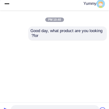
Yummy
10:40 PM
Good day, what product are you looking 
for?
إعادة قراءة (ماج أوليغو)
خرزات مغناطيسية
للمثيلة
إرسال استفسار
إرسال استفسار
منزل
حول نا
اتصل بنا
Desktop Site
خريطة الموقع
سياسة الخصوصية
جودة
حبات مغناطيسية استخراج حمض نووي
مصنع