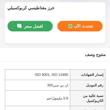
خرز مغناطيسي كربوكسيلي
نتحدث الآن
افضل سعر
منتوج وصف
إصدار الشهادات
ISO 9001, ISO 13485
رقم الموديل
ان بي سي305
نسبة عالية من
0.8 مليمول/جم
الكربوكسيل