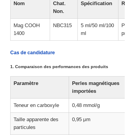
Nom
Chat.
Spécification
Rema
Non.
Mag COOH
NBC315
5 ml/50 ml/100
Pour 
1400
ml
proté
Cas de candidature
1. Comparaison des performances des produits
Paramètre
Perles magnétiques
importées
Accueil
Teneur en carboxyle
0,48 mmol/g
Produits
Taille apparente des
0,95 μm
particules
À propos de nous