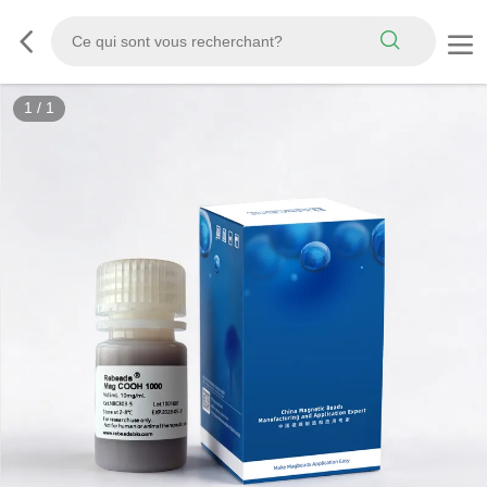
1
/
1