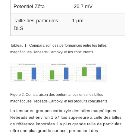
Potentiel Zêta
-26,7 mV
Visite de l'usine
Taille des particules
1 μm
DLS
Contrôle de qualité
Tableau 1 : Comparaison des performances entre les billes
magnétiques Rebeads Carboxyl et les concurrents
Nous contacter
Nouvelles
Demander un devis
Figure 2. Comparaison des performances entre les billes
magnétiques Rebeads Carboxyl et les produits concurrents
La teneur en groupes carboxyle des billes magnétiques
extraction d'acides nucléiques par perles magnétiques
Rebeads est environ 1,67 fois supérieure à celle des billes
de référence importées. La plus grande taille de particules
offre une plus grande surface, permettant des
Des kits d'extraction d'ADN / ARN