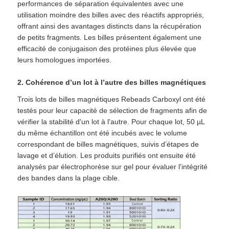
performances de séparation équivalentes avec une
utilisation moindre des billes avec des réactifs appropriés,
offrant ainsi des avantages distincts dans la récupération
Perles magnétiques NGS
de petits fragments. Les billes présentent également une
efficacité de conjugaison des protéines plus élevée que
Perles magnétiques pour tri cellulaire
leurs homologues importées.
2. Cohérence d’un lot à l’autre des billes magnétiques
Purification magnétique de protéine de perles
Trois lots de billes magnétiques Rebeads Carboxyl ont été
testés pour leur capacité de sélection de fragments afin de
vérifier la stabilité d'un lot à l'autre. Pour chaque lot, 50 µL
Perles magnétiques activées en surface
du même échantillon ont été incubés avec le volume
correspondant de billes magnétiques, suivis d’étapes de
lavage et d’élution. Les produits purifiés ont ensuite été
Instruments et consommables automatisés
analysés par électrophorèse sur gel pour évaluer l'intégrité
des bandes dans la plage cible.