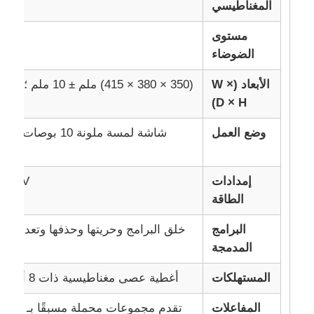
المغناطيسي
مستوى
جولة في المصنع
الضوضاء
الأبعاد (W ×
(350 × 380 × 415) ملم ± 10 ملم ؛ الوزن: 20 كجم [± 0.5 كجم]
ضبط الجودة
D × H)
اتصل بنا
وضع العمل
شاشة لمسة ملونة 10 
أخبار
إمدادات
C110V-240V
الطاقة
اطلب اقتباس
البرامج
خلق البرامج وحريتها وحذفها وتعديلها
المدمجة
عن ب
حبات مغناطيسية استخراج حمض نووي
المستهلكات
أغطية عصى مغناطيسية ذات 8 أشرطة؛ لوحات بعمق 96 بئر
أدوات استخراج الحمض النووي / الحمض النووي
المفاعلات
تقدم 