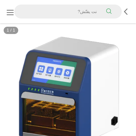
1
/
1