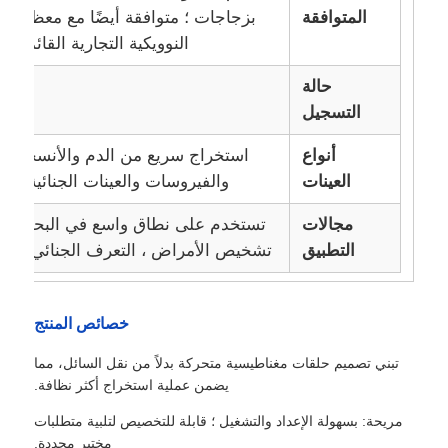
المتوافقة
بزجاجات ؛ متوافقة أيضًا مع معظم م
النوويكية التجارية القائمة 
خرز مغناطيسي لتسلسل الجيل التالي
حالة
التسجيل
خرز مغناطيسي لفرز الخلايا
أنواع
استخراج سريع من الدم والأنسجة وسو
تنقية البروتين بالخرز المغناطيسي
العينات
والفيروسات والعينات الجنائية والع
مجالات
تستخدم على نطاق واسع في البحوث الرو
خرز مغناطيسي منشط السطح
التطبيق
تشخيص الأمراض ، التعرف الجنائي ، علم ا
الأدوات الآلية والمستهلكات
خصائص المنتج
تبني تصميم حلقات مغناطيسية متحركة بدلاً من نقل السائل، مما
يضمن عملية استخراج أكثر نظافة.
مريحة: بسهولة الإعداد والتشغيل ؛ قابلة للتخصيص لتلبية متطلبات
مختبر محددة.