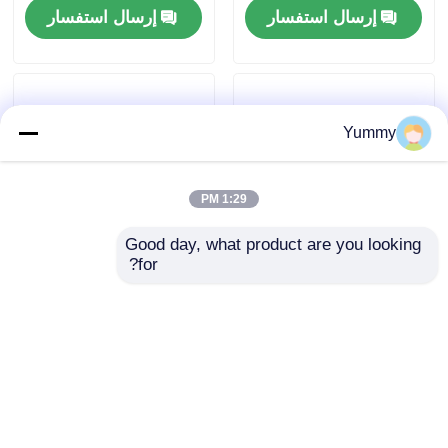
إرسال استفسار
إرسال استفسار
Yummy
1:29 PM
Good day, what product are you looking 
for?
نظام تنقية متعدد
مستخرج حمض نووي
الوظائف ذو 24 قناة
أوتوماتيكي بالكامل ذو 96
قناة
إرسال استفسار
إرسال استفسار