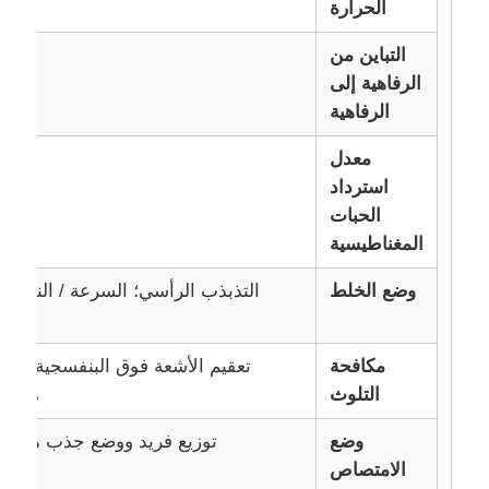
الحرارة
التباين من
الرفاهية إلى
الرفاهية
معدل
استرداد
الحبات
المغناطيسية
وضع الخلط
التذبذب الرأسي؛ السرعة / النطاق 
المنزل
مكافحة
التلوث
مرحلة
منتجات
وضع
توزيع فريد ووضع جذب مغنا
الامتصاص
معلومات عنا