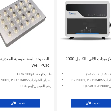
زميدات الآلي بالكامل 2000
Well PCR
24)
طلب:لوحة PCR 200μL
ISO9001, I
إصدار الشهادات:ISO 9001, ISO 13485
QR-
رقم الموديل:إبس004
نتحدث الآن
نتحدث الآن