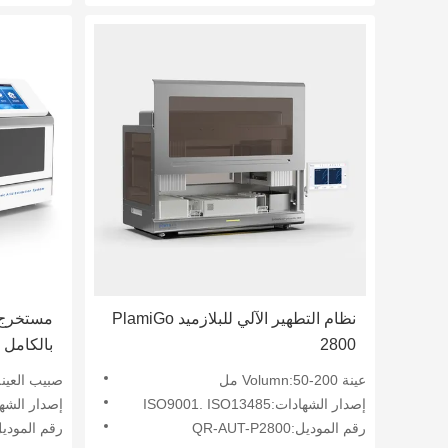
نظام التطهير الآلي للبلازميد PlamiGo
مستخرج 
2800
بالكامل ذو 96 
عينة Volumn:50-200 مل
صبيب العينة:1-96 عي
إصدار الشهادات:ISO9001. ISO13485
إصدار الشهادات:SO 13485
رقم الموديل:QR-AUT-P2800
رقم الموديل