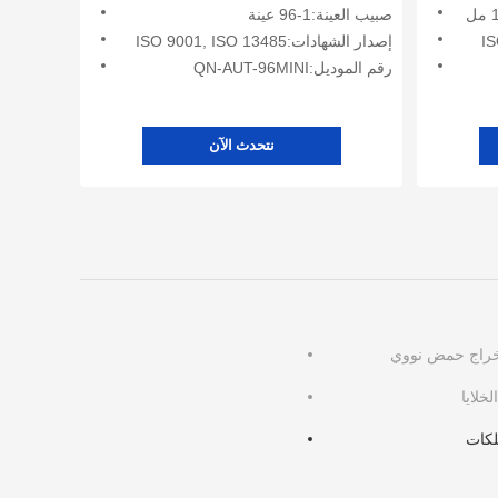
صبيب العينة:1-96 عينة
إصدار الشهادات:ISO 9001, ISO 13485
رقم الموديل:QN-AUT-96MINI
نتحدث الآن
خراج حمض نووي
خلايا
لكات