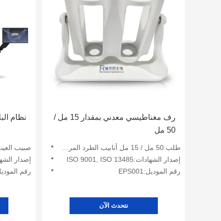
رف مغناطيسي معدني بمقدار 15 مل /
نظام البلا
50 مل
طلب:50 مل / 15 مل أنابيب الطرد المركزي
صبيب العينة:48 عينة (2×
إصدار الشهادات:ISO 9001, ISO 13485
إصدار الشهادات:SO13485
رقم الموديل:EPS001
رقم الموديل:AUT-P2000
نتحدث الآن