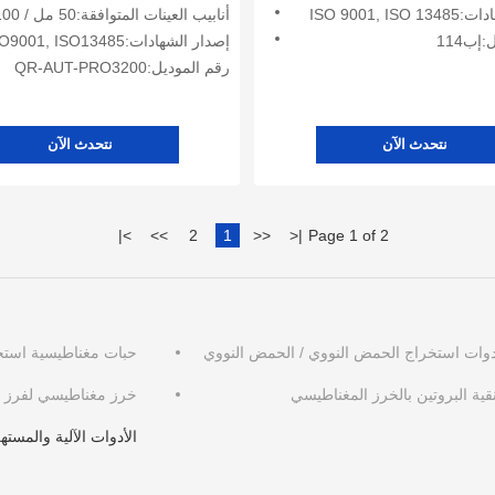
ISO 9001, I
أنابيب العينات المتوافقة:50 مل / 100 مل
إب114
إصدار الشهادات:ISO9001, ISO13485
رقم الموديل:QR-AUT-PRO3200
نتحدث الآن
نتحدث الآن
|
>
>>
2
1
<<
<
|
Page 1 of 2
دوات استخراج الحمض النووي / الحمض النووي
حبات مغناطيسية است
قية البروتين بالخرز المغناطيسي
خرز مغناطيسي لفرز ال
الأدوات الآلية والمسته