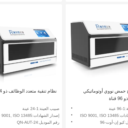
حمض نووي أوتوماتيكي
نظام تنقية متعدد الوظائف ذو 24 قناة
قناة
نة
صبيب العينة:1-24 عينة
ISO 9001, I
إصدار الشهادات:ISO 9001, ISO 13485
:كيو إن-أوت-96
رقم الموديل:QN-AUT-24