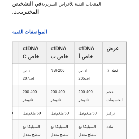
في التشخيص
المنتجات النقية للأغراض السريرية
المختبري
بحث.
المواصفات الفنية
غرض
cfDNA
cfDNA
cfDNA
fDNA
خاص أ
خاص ب
خاص C
خاص 
قطة. لا.
ان بي
NBF206
ان بي
F208
اف205
اف207
حجم
200-400
200-400
200-400
-200
المنزل
الجسيمات
نانومتر
نانومتر
نانومتر
نانو
تركيز
50 ملغم/مل
50 ملغم/مل
50 ملغم/مل
50 ملغم/مل
منتجات
مادة
السيليكا مع
السيليكا مع
السيليكا مع
السيليكا
سطح معدل
سطح معدل
سطح معدل
سطح مع
معلومات عنا