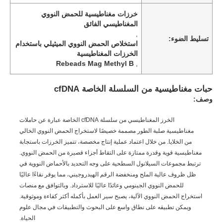
خرزات مغناطيسية للحمض النووي
المغناطيسي الفائق
,
تسليط الضوء:
استخلاص الحمض النووي الميثيلي باستخدام
الخرزات المغناطيسية
Rebeads Mag Methyl B
,
حبات مغناطيسية من السلسلة الخاصة cfDNA
وصف:
الخرز المغناطيسي من سلسلة cfDNA الخاصة عبارة عن حاملات
مغناطيسية صلبة الطور مصممة خصيصًا لاستخراج الحمض النووي الخالي
من الخلايا. من خلال اعتماد عملية إنتاج مخصصة، تتميز الخرزات باستجابة
مغناطيسية قوية وقدرة ممتازة على التقاط أجزاء قصيرة من الحمض النووي.
ترتبط مجموعات السيلانول السطحية على وجه التحديد بالأحماض النووية في
ظل ظروف عالية الملح ومنخفضة الرقم الهيدروجيني، مما يوفر نقاءًا عاليًا
للحمض النووي الجينومي وعائدًا عاليًا للاسترداد. وبالتوافق مع منصات
استخراج الحمض النووي الآلية، يصبح سير العمل بأكمله أكثر كفاءة وموثوقية.
ويمكن تطبيقه على نطاق واسع على البحوث والتطبيقات في مجال علوم
الحياة.