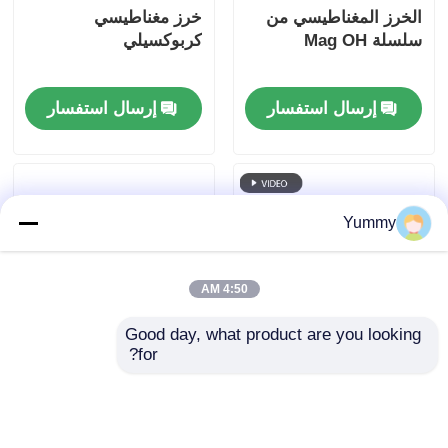
الخرز المغناطيسي من
خرز مغناطيسي
سلسلة Mag OH
كربوكسيلي
إرسال استفسار
إرسال استفسار
Yummy
4:50 AM
Good day, what product are you looking 
for?
إعادة قراءة (ماج أوليغو)
خرزات مغناطيسية
للمثيلة