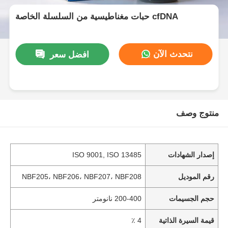
حبات مغناطيسية من السلسلة الخاصة cfDNA
نتحدث الآن
افضل سعر
منتوج وصف
إصدار الشهادات
ISO 9001, ISO 13485
رقم الموديل
NBF205، NBF206، NBF207، NBF208
حجم الجسيمات
200-400 نانومتر
قيمة السيرة الذاتية
4 ٪