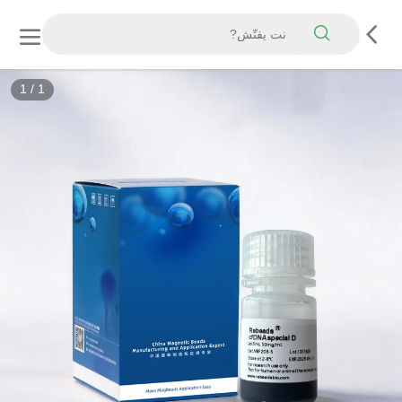
1
/
1