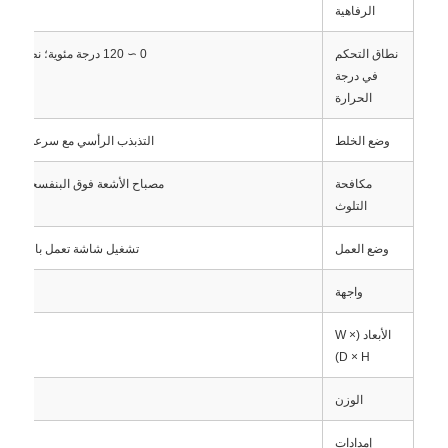
الرفاهية
نطاق التحكم
0 ∼ 120 درجة مئوية؛ نظام تحكم درجة الحرارة عبر قنوات مزدوجة
في درجة
الحرارة
وضع الخلط
التذبذب الرأسي مع سرعة / نطاق
مكافحة
مصباح الأشعة فوق البنفسجية، وحد
التلوث
وضع العمل
تشغيل شاشة تعمل باللمس 10 بوصات، لا حاجة إلى جهاز خارجي
واجهة
المنزل
الأبعاد (W ×
D × H)
منتجات
الوزن
معلومات عنا
إمدادات
220-240 فولت 