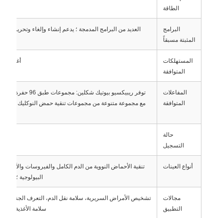
الطاقة
جولة في المصنع
البرامج
العديد من البرامج المدمجة ؛ يدعم إنشاء وإلغاء وتحرير برام
المثبتة مسبقاً
ضبط الجودة
المستهلكات
أغطية مشط 
المتوافقة
اتصل بنا
المفاعلات
توفر ريبيكسيو بيوتيك شك
المتوافقة
مع مجموعة متنوعة من مجموعات تنقية حمض النوكليك القائمة 
أخبار
حالة
التسجيل
اطلب اقتباس
أنواع العينات
تنقية الأحماض النووية من الدم الكامل والفيروسات والأنسجة الحي
البيولوجية ؛ مناسب
حبات مغناطيسية استخراج حمض نووي
مجالات
تشخيص الأمراض السريرية، سلامة نقل الدم، التعرف الجنائي، الك
التطبيق
سلامة الأغذية، أبحاث
أدوات استخراج الحمض النووي / الحمض النووي