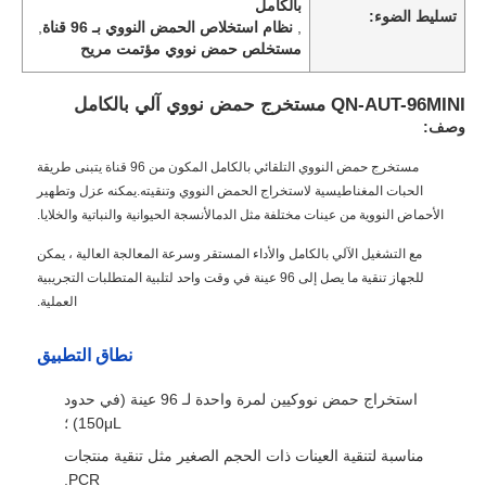
بالكامل
تسليط الضوء:
,
نظام استخلاص الحمض النووي بـ 96 قناة
,
مستخلص حمض نووي مؤتمت مريح
QN-AUT-96MINI مستخرج حمض نووي آلي بالكامل
وصف:
مستخرج حمض النووي التلقائي بالكامل المكون من 96 قناة يتبنى طريقة
الحبات المغناطيسية لاستخراج الحمض النووي وتنقيته.يمكنه عزل وتطهير
الأحماض النووية من عينات مختلفة مثل الدمالأنسجة الحيوانية والنباتية والخلايا.
مع التشغيل الآلي بالكامل والأداء المستقر وسرعة المعالجة العالية ، يمكن
للجهاز تنقية ما يصل إلى 96 عينة في وقت واحد لتلبية المتطلبات التجريبية
العملية.
نطاق التطبيق
استخراج حمض نووكيين لمرة واحدة لـ 96 عينة (في حدود
150μL) ؛
مناسبة لتنقية العينات ذات الحجم الصغير مثل تنقية منتجات
PCR.