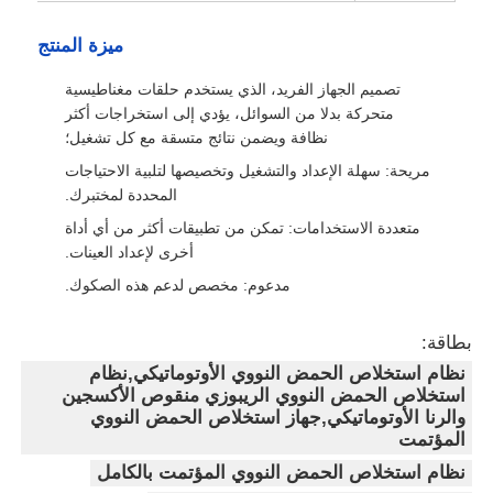
ميزة المنتج
خرز مغناطيسي لتسلسل الجيل التالي
تصميم الجهاز الفريد، الذي يستخدم حلقات مغناطيسية
متحركة بدلا من السوائل، يؤدي إلى استخراجات أكثر
خرز مغناطيسي لفرز الخلايا
نظافة ويضمن نتائج متسقة مع كل تشغيل؛
مريحة: سهلة الإعداد والتشغيل وتخصيصها لتلبية الاحتياجات
المحددة لمختبرك.
تنقية البروتين بالخرز المغناطيسي
متعددة الاستخدامات: تمكن من تطبيقات أكثر من أي أداة
أخرى لإعداد العينات.
خرز مغناطيسي منشط السطح
مدعوم: مخصص لدعم هذه الصكوك.
الأدوات الآلية والمستهلكات
بطاقة:
نظام استخلاص الحمض النووي الأوتوماتيكي,نظام
استخلاص الحمض النووي الريبوزي منقوص الأكسجين
والرنا الأوتوماتيكي,جهاز استخلاص الحمض النووي
المؤتمت
نظام استخلاص الحمض النووي المؤتمت بالكامل