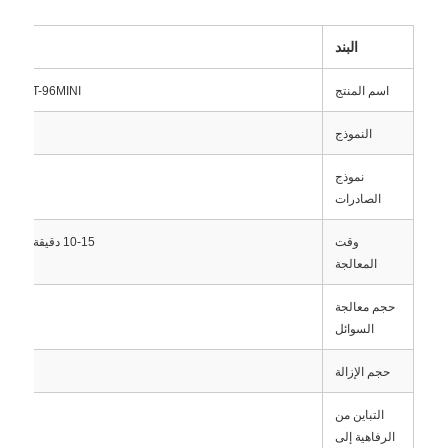
البند
اسم المنتج
QN-AUT-96MINI مستخرج حمض نووي آلي بالك
النموذج
نموذج
الصادرات
وقت
10-15 دقيقة (اعتمادا على نوع العينة وإعدادات البرنامج)
المعالجة
حجم معالجة
السوائل
حجم الإزالة
التباين من
الرفاهية إلى