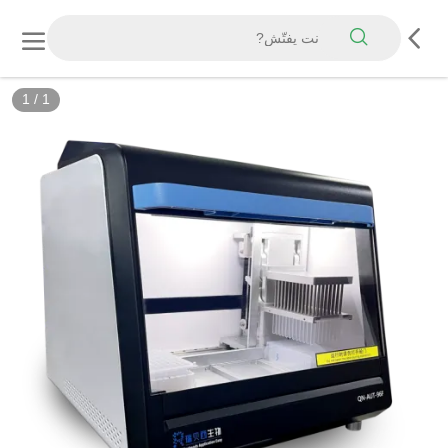
1
/
1