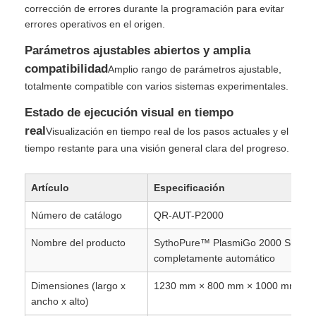
corrección de errores durante la programación para evitar
errores operativos en el origen.
Perlas magnéticas NGS
Parámetros ajustables abiertos y amplia
compatibilidad
Amplio rango de parámetros ajustable,
Perlas magnéticas de clasificación de células
totalmente compatible con varios sistemas experimentales.
Estado de ejecución visual en tiempo
Purificación magnética de la proteína de las gotas
real
Visualización en tiempo real de los pasos actuales y el
tiempo restante para una visión general clara del progreso.
Perlas magnéticas activadas por superficie
Artículo
Especificación
Instrumentos y consumibles automatizados
Número de catálogo
QR-AUT-P2000
Nombre del producto
SythoPure™ PlasmiGo 2000 Sistema
completamente automático
Dimensiones (largo x
1230 mm × 800 mm × 1000 mm
ancho x alto)