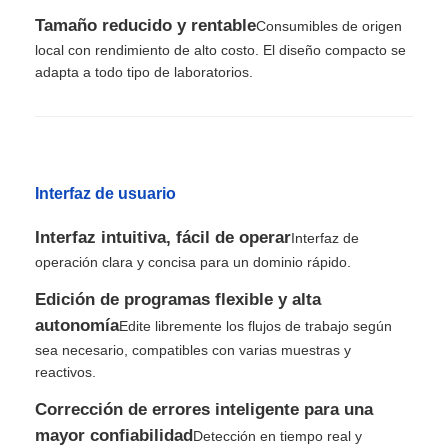
Tamaño reducido y rentable
Consumibles de origen
local con rendimiento de alto costo. El diseño compacto se
Recorrido por la fábrica
adapta a todo tipo de laboratorios.
Control de calidad
Contacta con nosotros
Interfaz de usuario
Interfaz intuitiva, fácil de operar
Interfaz de
Noticias
operación clara y concisa para un dominio rápido.
Edición de programas flexible y alta
Solicitar una cotización
autonomía
Edite libremente los flujos de trabajo según
sea necesario, compatibles con varias muestras y
reactivos.
extracción de ácidos nucleicos con cuentas magnética
Corrección de errores inteligente para una
mayor confiabilidad
Detección en tiempo real y
Kits de extracción de ADN / ARN