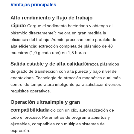
Ventajas principales
Alto rendimiento y flujo de trabajo
rápido
"Cargue el sedimento bacteriano y obtenga el
plásmido directamente": mejora en gran medida la
eficiencia del trabajo. Admite procesamiento paralelo de
alta eficiencia; extracción completa de plásmido de 48
muestras (1,0 g cada una) en 1,5 horas.
Salida estable y de alta calidad
Ofrezca plásmidos
de grado de transfección con alta pureza y bajo nivel de
endotoxinas. Tecnología de atracción magnética dual más
control de temperatura inteligente para satisfacer diversos
requisitos operativos.
En casa.
Operación ultrasimple y gran
compatibilidad
Inicio con un clic, automatización de
Productos
todo el proceso. Parámetros de programa abiertos y
ajustables, compatibles con múltiples sistemas de
expresión.
Sobre nosotros