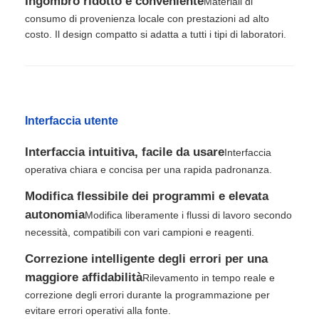
Ingombro ridotto e conveniente
Materiali di
consumo di provenienza locale con prestazioni ad alto
costo. Il design compatto si adatta a tutti i tipi di laboratori.
Visita alla fabbrica
Controllo di qualità
Interfaccia utente
Contattaci
Interfaccia intuitiva, facile da usare
Interfaccia
operativa chiara e concisa per una rapida padronanza.
Notizie
Modifica flessibile dei programmi e elevata
autonomia
Modifica liberamente i flussi di lavoro secondo
Chiedi un preventivo
necessità, compatibili con vari campioni e reagenti.
Correzione intelligente degli errori per una
Sfere magnetiche per l'estrazione di acidi nucleici
maggiore affidabilità
Rilevamento in tempo reale e
correzione degli errori durante la programmazione per
evitare errori operativi alla fonte.
Kit di estrazione di DNA / RNA