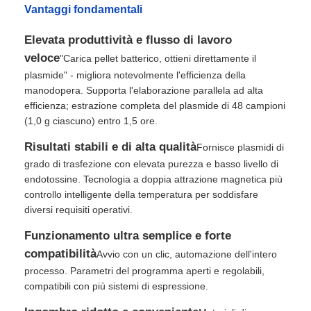
Vantaggi fondamentali
Elevata produttività e flusso di lavoro
veloce
"Carica pellet batterico, ottieni direttamente il
plasmide" - migliora notevolmente l'efficienza della
manodopera. Supporta l'elaborazione parallela ad alta
efficienza; estrazione completa del plasmide di 48 campioni
(1,0 g ciascuno) entro 1,5 ore.
Risultati stabili e di alta qualità
Fornisce plasmidi di
grado di trasfezione con elevata purezza e basso livello di
endotossine. Tecnologia a doppia attrazione magnetica più
controllo intelligente della temperatura per soddisfare
diversi requisiti operativi.
Casa.
Funzionamento ultra semplice e forte
compatibilità
Avvio con un clic, automazione dell'intero
Prodotti
processo. Parametri del programma aperti e regolabili,
compatibili con più sistemi di espressione.
Chi Siamo