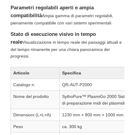
Parametri regolabili aperti e ampia
compatibilità
Perle magnetiche NGS
Ampia gamma di parametri regolabili,
pienamente compatibile con vari sistemi sperimentali.
Stato di esecuzione visivo in tempo
Perle magnetiche per la selezione delle cellule
reale
Visualizzazione in tempo reale dei passaggi attuali e
del tempo rimanente per una chiara panoramica dei
Purificazione magnetica della proteina delle perle
progressi.
Perline magnetiche a superficie attiva
Articolo
Specifica
Catalogo n.
QR-AUT-P2000
Strumenti e Consumabili Automatizzati
Nome del prodotto
SythoPure™ PlasmiGo 2000 Sistema 
di preparazione midi dei plasmidi
Dimensioni (L×L×A)
1230 mm × 800 mm × 1000 mm
Peso
ca. 300 kg