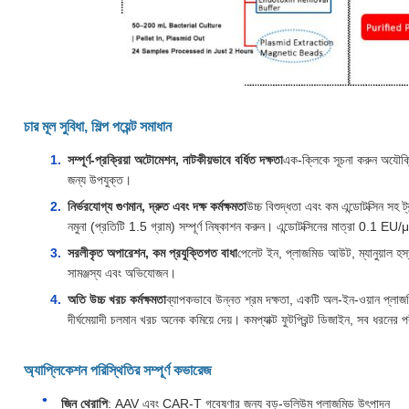
চার মূল সুবিধা, শিল্প পয়েন্ট সমাধান
সম্পূর্ণ-প্রক্রিয়া অটোমেশন, নাটকীয়ভাবে বর্ধিত দক্ষতা
এক-ক্লিকে সূচনা করুন অযৌক্তি
জন্য উপযুক্ত।
নির্ভরযোগ্য গুণমান, দ্রুত এবং দক্ষ কর্মক্ষমতা
উচ্চ বিশুদ্ধতা এবং কম এন্ডোটক্সিন সহ
নমুনা (প্রতিটি 1.5 গ্রাম) সম্পূর্ণ নিষ্কাশন করুন। এন্ডোটক্সিনের মাত্রা 0.1 EU/μ
সরলীকৃত অপারেশন, কম প্রযুক্তিগত বাধা
পেলেট ইন, প্লাজমিড আউট, ম্যানুয়াল হস্ত
সামঞ্জস্য এবং অভিযোজন।
অতি উচ্চ খরচ কর্মক্ষমতা
ব্যাপকভাবে উন্নত শ্রম দক্ষতা, একটি অল-ইন-ওয়ান প্লাজ
দীর্ঘমেয়াদী চলমান খরচ অনেক কমিয়ে দেয়। কমপ্যাক্ট ফুটপ্রিন্ট ডিজাইন, সব ধরনের
অ্যাপ্লিকেশন পরিস্থিতির সম্পূর্ণ কভারেজ
জিন থেরাপি
: AAV এবং CAR-T গবেষণার জন্য বড়-ভলিউম প্লাজমিড উৎপাদন