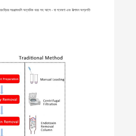
স্বয়ংক্রিয় সরঞ্জামগুলি অত্যধিক খরচ সহ আসে - যা গবেষণা এবং উত্পাদন অগ্রগতি