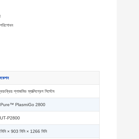
ণ
ড পরিশোধন
ফিকেশন
 স্বয়ংক্রিয় প্লাজমিড ম্যাক্সিপ্রেপ সিস্টেম
oPure™ PlasmiGo 2800
UT-P2800
িমি × 903 মিমি × 1266 মিমি