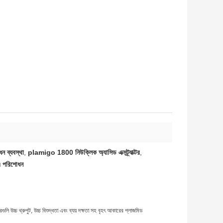
ধন ব্যবস্থা
,
plamigo 1800 নিউক্লিক অ্যাসিড এক্সট্র্যাক্টর
,
নএ পরিশোধন
ি উচ্চ থ্রুপুট, উচ্চ বিশুদ্ধতা এবং ব্যয় দক্ষতা সহ বৃহৎ আকারের প্লাজমিড