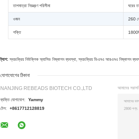
তাপমাত্রা নিয়ন্ত্রণ পরিসীমা
ঘরের 
ওজন
260 ক
শক্তি
180
ট্যাগ:
স্বয়ংক্রিয় নিউক্লিক অ্যাসিড নিষ্কাশন ব্যবস্থা
,
স্বয়ংক্রিয় ডিএনএ আরএনএ নিষ্কাশন ব্যবস
যোগাযোগের ঠিকানা
আমাদের সরাসর
NANJING REBEADS BIOTECH CO.,LTD
ব্যক্তি যোগাযোগ:
Yammy
টেল:
+8617712128819