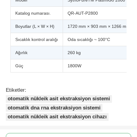
Katalog numarası.
QR-AUT-P2800
NGS manyetik boncuklar
Boyutlar (L × W × H)
1720 mm × 903 mm × 1266 mm
Hücre Sıralama Manyetik Mühürler
Sıcaklık kontrol aralığı
Oda sıcaklığı ~ 100°C
Ağırlık
260 kg
manyetik boncuklar protein saflaştırma
Güç
1800W
Yüzeyde Aktif Mıknatıs Mercekleri
Etiketler:
Otomatik Enstrümanlar ve Tüketim Malzemeleri
otomatik nükleik asit ekstraksiyon sistemi
otomatik dna rna ekstraksiyon sistemi
otomatik nükleik asit ekstraksiyon cihazı