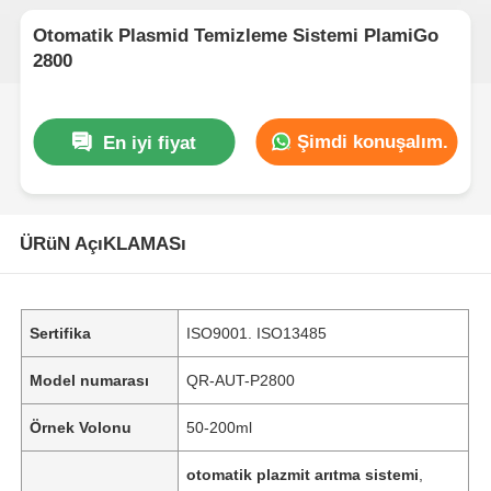
Otomatik Plasmid Temizleme Sistemi PlamiGo
2800
Şimdi konuşalım.
En iyi fiyat
ÜRüN AçıKLAMASı
Sertifika
ISO9001. ISO13485
Model numarası
QR-AUT-P2800
Örnek Volonu
50-200ml
otomatik plazmit arıtma sistemi
,