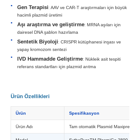
Gen Terapisi
: AAV ve CAR-T araştırmaları için büyük
hacimli plazmid üretimi
Fabrika turu
Aşı araştırma ve geliştirme
: MRNA aşıları için
dairesel DNA şablon hazırlama
Kalite kontrolü
Sentetik Biyoloji
: CRISPR kütüphanesi inşası ve
yapay kromozom sentezi
Bize Ulaşın
IVD Hammadde Geliştirme
: Nükleik asit tespiti
referans standartları için plazmid arıtma
Haberler
Ürün Özellikleri
Teklif Alın
Ürün
Spesifikasyon
manyetik boncuklar nükleik asit ekstraksiyonu
Ürün Adı
Tam otomatik Plasmid Maxiprep Sis
DNA / RNA çıkarma kitleri
Model
SythoPureTM PlasmiGo 2800