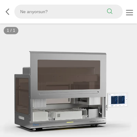
1
/
1