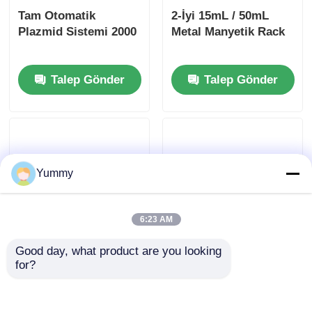
Tam Otomatik
2-İyi 15mL / 50mL
Plazmid Sistemi 2000
Metal Manyetik Rack
Talep Gönder
Talep Gönder
Yummy
6:23 AM
Good day, what product are you looking 
32 Kuyu 0.2ml PCR
24 kanallı çok
for?
tüpleri için Metal
fonksiyonel arıtma
Manyetik Taş
sistemi