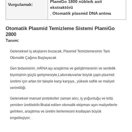
PlamiGo 1800 nükleik asit
Vurgulamak:
ekstraktörü
,
Otomatik plasmid DNA arıtma
Otomatik Plasmid Temizleme Sistemi PlamiGo
2800
Tanım:
Geleneksel iş akışlarını bozacak, Plasmid Temizlemesinin Tam
Otomatik Çağına Başlayacak
Gen tedavisinin, mRNA aşı araştırma ve geliştirmesinin ve sentetik
biyolojinin güçlü gelişmesiyle,Laboratuvarlar büyük çaplı plazmid
üretimi için artan bir taleple karşı karşıya., yüksek saflık ve maliyet
verimliliği.
Geleneksel manuel protokoller zaman alıcı, iş yoğunluğu ve kötü
yeniden üretilebilir.İthalat edilen otomatik ekipman aşırı maliyetlerle
gelirken, araştırma ve üretim ilerlemesini kısıtlayan büyük
engelleşiyor..