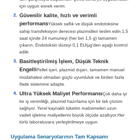
için uygun esnek verim.
Güvenilir kalite, hızlı ve verimli
performans
Yüksek saflık ve düşük endotoksine
sahip transfeksiyon derecesi plazmidleri teslim edin.1,5
saat içinde 24 numuneyi (her biri 1,5 g) tamamen
çıkarın. Endotoksin düzeyi 0,1 EU/μg'den aşağı kontrol
edilir.
Basitleştirilmiş İşlem, Düşük Teknik
Engelli
Pellet içeri, plazmid dışarı, tamamen manuel
müdahalesi olmadan güçlü uyumluluk ve birden fazla
ifade sistemine adapte.
Ultra Yüksek Maliyet Performansı
Çok daha iyi
Ana Sayfa
bir iş verimliliği, plazmid hazırlama için bir tek çözüm
sağlıyor. Yerel kaynaklı tüketim malzemeleri uzun
vadeli işletme maliyetlerini büyük ölçüde azaltıyor.Her
Ürünler
türlü laboratuvara yerleştirilmeye uygun.
Uygulama Senaryolarının Tam Kapsamı
Hakkımızda