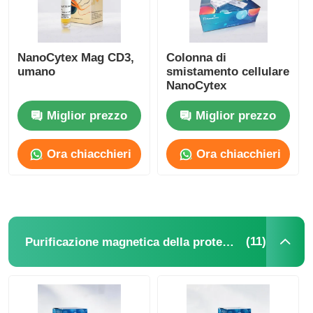
NanoCytex Mag CD3,
Colonna di
umano
smistamento cellulare
NanoCytex
Miglior prezzo
Miglior prezzo
Ora chiacchieri
Ora chiacchieri
(11)
Purificazione magnetica della proteina delle perle