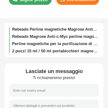
Signora Colonna
Magrose TED-Ni
Visita alla fabbrica
Rebeads Magrose Heparina perline magnetiche
Rebeads Perline magnetiche Magrose Anti-HA
Controllo di qualità
Rebeads Magrose Anti-c-Myc perline magnetiche
Perline magnetiche per la purificazione di RNA
Contattaci
2 pozzi 15 ml / 50 ml portabicchieri magnetici metallici
Ls Colonna
Notizie
Signora Colonna
Magrose TED-Ni
Lasciate un messaggio
Chiedi un preventivo
Rebeads Magrose Heparina perline magnetiche
Ti richiameremo presto!
Rebeads Perline magnetiche Magrose Anti-HA
Sfere magnetiche per l'estrazione di acidi nucleici
Rebeads Magrose Anti-c-Myc perline magnetiche
Perline magnetiche per la purificazione di RNA
2 pozzi 15 ml / 50 ml portabicchieri magnetici metallici
Kit di estrazione di DNA / RNA