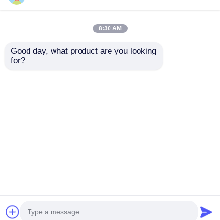
8:30 AM
Good day, what product are you looking 
for?
Casa
Circa noi
Contattaci
Desktop Site
Mappa del sito
Informativa sulla privacy
Qualità
Sfere magnetiche per l'estrazione di acidi
nucleici
Fabbrica cinese.Copyright © 2026 Nanjing