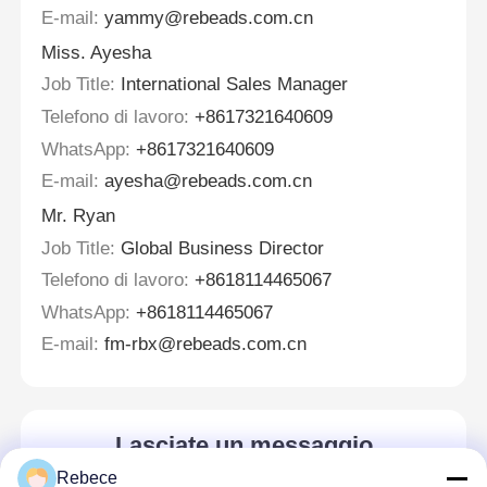
E-mail:
yammy@rebeads.com.cn
Miss. Ayesha
Job Title:
International Sales Manager
Telefono di lavoro:
+8617321640609
WhatsApp:
+8617321640609
E-mail:
ayesha@rebeads.com.cn
Mr. Ryan
Job Title:
Global Business Director
Telefono di lavoro:
+8618114465067
WhatsApp:
+8618114465067
E-mail:
fm-rbx@rebeads.com.cn
Lasciate un messaggio
Ti richiameremo presto!
Rebece