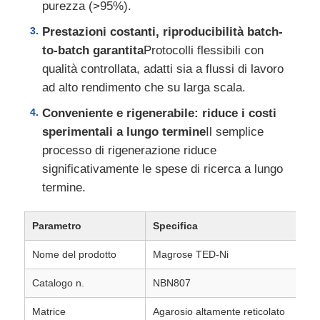
purezza (>95%).
Prestazioni costanti, riproducibilità batch-
to-batch garantita
Protocolli flessibili con
qualità controllata, adatti sia a flussi di lavoro
ad alto rendimento che su larga scala.
Conveniente e rigenerabile: riduce i costi
sperimentali a lungo termine
Il semplice
processo di rigenerazione riduce
significativamente le spese di ricerca a lungo
termine.
Casa.
Parametro
Specifica
Nome del prodotto
Magrose TED-Ni
Prodotti
Catalogo n.
NBN807
Matrice
Agarosio altamente reticolato
Chi Siamo