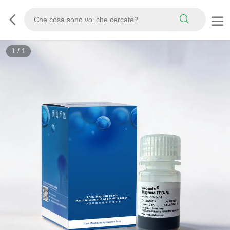
1
/
1