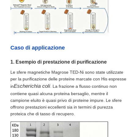
Perle magnetiche NGS
Perle magnetiche per la selezione delle cellule
Caso di applicazione
Purificazione magnetica della proteina delle perle
1. Esempio di prestazione di purificazione
Le sfere magnetiche Magrose TED-Ni sono state utilizzate
Perline magnetiche a superficie attiva
per la purificazione delle proteine ​​marcate con His espresse
Escherichia coli
in
. La frazione a flusso continuo non
Strumenti e Consumabili Automatizzati
contiene quasi alcuna proteina bersaglio, mentre il
campione eluito è quasi privo di proteine ​​impure. Le sfere
offrono prestazioni eccellenti sia in termini di purezza
proteica che di tasso di recupero.