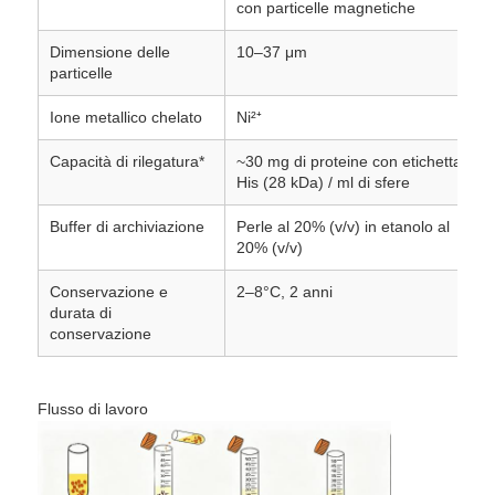
con particelle magnetiche
Dimensione delle
10–37 μm
Visita alla fabbrica
particelle
Ione metallico chelato
Ni²⁺
Controllo di qualità
Capacità di rilegatura*
~30 mg di proteine ​​con etichetta
His (28 kDa) / ml di sfere
Contattaci
Buffer di archiviazione
Perle al 20% (v/v) in etanolo al
20% (v/v)
Notizie
Conservazione e
2–8°C, 2 anni
durata di
conservazione
Chiedi un preventivo
Flusso di lavoro
Sfere magnetiche per l'estrazione di acidi nucleici
Kit di estrazione di DNA / RNA