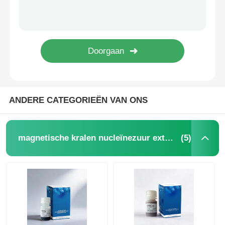
NGS-magnetische kralen
Cell Sorting Magnetische kralen
Magnetische Parels Eiwitreiniging
ANDERE CATEGORIEËN VAN ONS
Oppervlakte-geactiveerde magnetische kralen
(5)
magnetische kralen nucleïnezuur extractie
Geautomatiseerde instrumenten en verbruiksartikelen