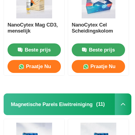
NanoCytex Mag CD3,
NanoCytex Cel
menselijk
Scheidingskolom
Beste prijs
Beste prijs
Praatje Nu
Praatje Nu
(11)
Magnetische Parels Eiwitreiniging