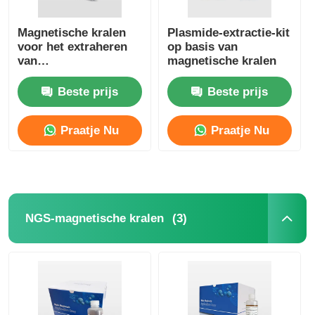
Magnetische kralen
Plasmide-extractie-kit
voor het extraheren
op basis van
van
magnetische kralen
viraal/schimmel/bacteriële
DNA en RNA
Beste prijs
Beste prijs
Praatje Nu
Praatje Nu
(3)
NGS-magnetische kralen