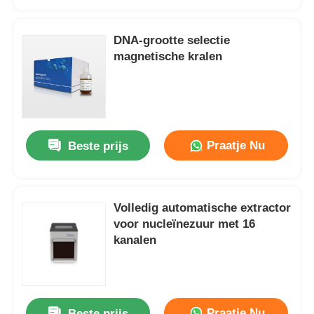
DNA-grootte selectie
magnetische kralen
Praatje Nu
Beste prijs
Volledig automatische extractor
Huis
voor nucleïnezuur met 16
kanalen
Producten
Ls Kolom
Over Ons
Praatje Nu
Beste prijs