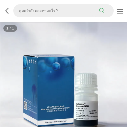
1
/
1