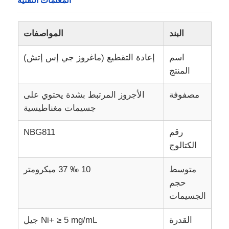
المعلمات التقنية
البند
المواصفات
اسم
إعادة التقطيع (ماغروز جي إس إتش)
المنتج
مصفوفة
الأجروز المرتبط بشدة يحتوي على
جسيمات مغناطيسية
رقم
NBG811
الكتالوج
المنزل
متوسط
10 ‰ 37 ميكرومتر
حجم
منتجات
الجسيمات
القدرة
Ni+ ≥ 5 mg/mL جيل
معلومات عنا