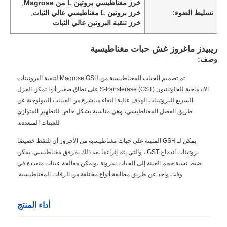
خرز مغناطيسي بروتين L من Magrose
,
تسليط الضوء:
خرز بروتين L مغناطيسي عالي الثبات
,
خرز تنقية البروتين عالي الثبات
ريبيدز ماغروز غش حبات مغناطيسية
وصف:
تم تصميم الحبات المغناطيسية من Magrose GSH لتنقية البروتينات
الاندماجية للجلوتاتيون S-transferase (GST) على نطاق صغير.أنها تمكن العزل
السريع للبروتينات الهدف عالية النقاء مباشرة من العينات البيولوجية عن
طريق الفصل المغناطيسي، وهي مناسبة بشكل خاص للتطهير المتوازي
للعينات المتعددة.
يمكن لـ GSH المثبتة على حبات مغناطيسية من الأجروز أن تلتقط خصيصًا
بروتينات اندماج GST ، والتي يتم إثراءها بعد ذلك بمرفق مغناطيسي. يمكن
ضبط نسبة حجم العينة إلى الحبات بمرونة ،ويمكن معالجة عينات متعددة في
وقت واحد عن طريق مطابقة أنواع مختلفة من الرفات المغناطيسية.
أداء المنتج