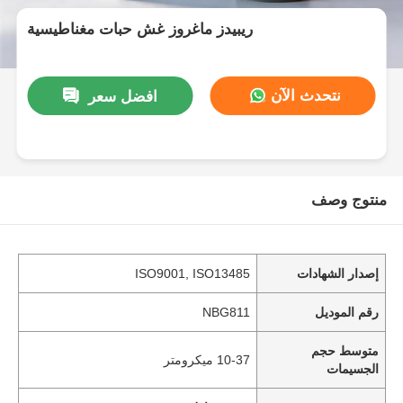
ريبيدز ماغروز غش حبات مغناطيسية
نتحدث الآن
افضل سعر
منتوج وصف
إصدار الشهادات
ISO9001, ISO13485
رقم الموديل
NBG811
متوسط ​​حجم
10-37 ميكرومتر
الجسيمات