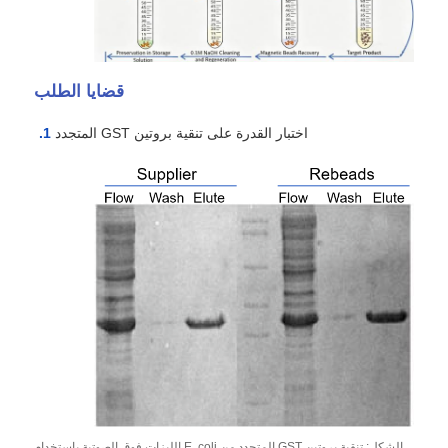
خرز مغناطيسي لتسلسل الجيل التالي
قضايا الطلب
خرز مغناطيسي لفرز الخلايا
اختبار القدرة على تنقية بروتين GST المتجدد
تنقية البروتين بالخرز المغناطيسي
خرز مغناطيسي منشط السطح
الأدوات الآلية والمستهلكات
الشكل: تنقية بروتين GST المتجدد من E. coli الليزات فوق الصوتية باستخدام