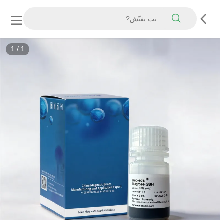
1
/
1