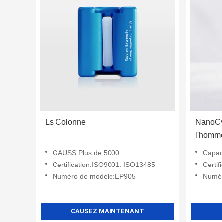
Ls Colonne
NanoCy
l'homm
GAUSS:Plus de 5000
Capaci
Certification:ISO9001. ISO13485
Certi
Numéro de modèle:EP905
Numér
CAUSEZ MAINTENANT