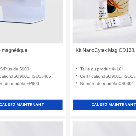
e magnétique
Kit NanoCytex Mag CD138, 
:Plus de 5000
Taille du produit:4×10⁹
fication:ISO9001. ISO13485
Certification:ISO9001, ISO1
o de modèle:EP903
Numéro de modèle:CS0304
CAUSEZ MAINTENANT
CAUSEZ MAINTENAN