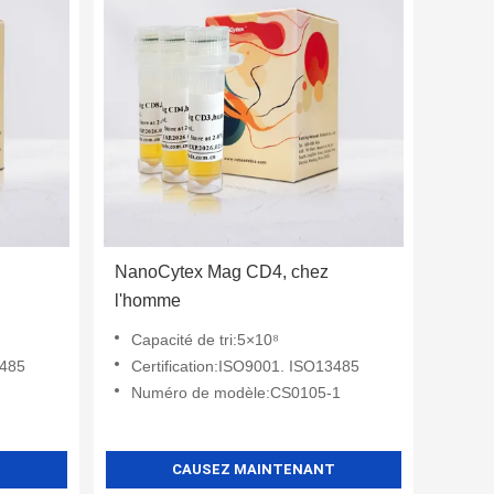
NanoCytex Mag CD4, chez
l'homme
Capacité de tri:5×10⁸
3485
Certification:ISO9001. ISO13485
Numéro de modèle:CS0105-1
T
CAUSEZ MAINTENANT