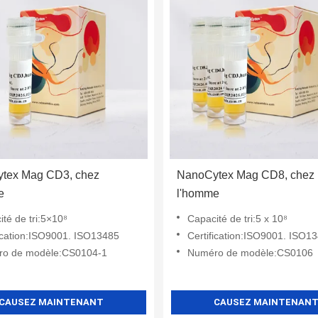
tex Mag CD3, chez
NanoCytex Mag CD8, chez
e
l'homme
té de tri:5×10⁸
Capacité de tri:5 x 10⁸
fication:ISO9001. ISO13485
Certification:ISO9001. ISO1
o de modèle:CS0104-1
Numéro de modèle:CS0106
CAUSEZ MAINTENANT
CAUSEZ MAINTENAN