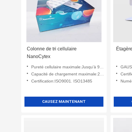
Colonne de tri cellulaire
Étagèr
NanoCytex
Pureté cellulaire maximale:Jusqu'à 99,6%
GAUSS
Capacité de chargement maximale:2 × 10⁹ Total de cellules (colonne LS)
Certi
Certification:ISO9001. ISO13485
Numér
CAUSEZ MAINTENANT