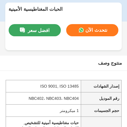
الحبات المغناطيسية الأمينية
نتحدث الآن
افضل سعر
منتوج وصف
إصدار الشهادات
ISO 9001, ISO 13485
رقم الموديل
NBC402، NBC403، NBC404
حجم الجسيمات
1 ميكرومتر
حبات مغناطيسية أمينية للتشخيص
,