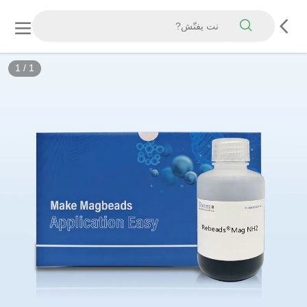
1
/
1