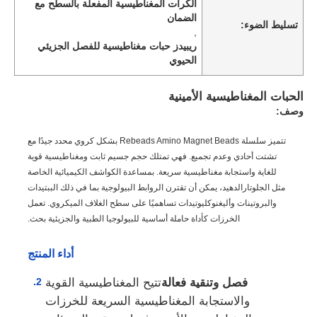
الكرات المغناطيسية المفعلة بالسطح مع
الضمان
تسليط الضوء:
,
ريبيدز حبات مغناطيسية للفصل الجزيئي
الحيوي
الحبات المغناطيسية الأمينية
وصف:
تتميز سلسلة Rebeads Amino Magnet Beads بشكل كروي محدد جيدًا مع
تشتت أحادي وعدم تجميع. فهي تمتلك حجم جسيم ثابت ومغناطيسية قوية
للغاية واستجابة مغناطيسية سريعة. بمساعدة الكواشف الكيميائية الخاصة
مثل الجلوتارالدهيد، يمكن أن تقترن الروابط البيولوجية بما في ذلك الببتيدات
والبروتينات وأليغنوكليوتيدات تساهميًا على سطح الغلاف الميكروي. تعمل
الخرزات كأداة حاملة أساسية للبيولوجيا الطبية والجزيئية بحث.
أداء المنتج
فصل وتنقية فعالة
تتيح المغناطيسية القوية
والاستجابة المغناطيسية السريعة للخرزات