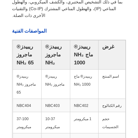
بما في ذلك التشخيص المختبري، والكشف الميكروبي، والهطول
المناعي (IP)، والهطول المناعي المشترك (Co-IP) والتقنيات
الأخرى ذات الصلة.
المواصفات الفنية
غرض
ريبيدز®
ريبيدز®
ريبيدز®
ماج NH₂
ماجروز
ماجروز
NH₂ 65
NH₂
1000
اسم المنتج
ريبيدز® ماج
ريبيدز®
ريبيدز®
NH₂ 1000
ماجروز NH₂
ماجروز NH₂
65
المنزل
رقم الكتالوج
NBC402
NBC403
NBC404
منتجات
حجم
1 ميكرومتر
10-37
37-100
الجسيمات
ميكرومتر
ميكرومتر
معلومات عنا