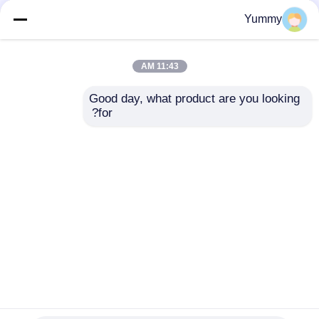
Yummy
11:43 AM
Good day, what product are you looking 
for?
إعادة الخرز الايبوكسي
ريبيدز الكربوكسيل
المغناطيسي الخرز
الحبات المغناطيسية
إرسال استفسار
إرسال استفسار
منزل
حول نا
اتصل بنا
Desktop Site
خريطة الموقع
سياسة الخصوصية