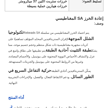
تسليط الضوء:
خرزات ستربت أكتين 37 ميكرومتر
,
خرزات هيبارين عملية بسيطة
إعادة الخرز SA المغناطيسي
وصف:
تكنولوجيا
يتم اعتماد الخرز المغناطيسي من سلسلة Rebeads SA
الشلل الموجهة
لإقران الستربتافيدين المحايد المؤتلف تساهميًا على
كريات مجهرية مغناطيسية ذات شكل منتظم وحجم جسيم موحد، مما
طبقة التثبيت أحادية الطبقة
يشكل
يتم تطبيقها على نطاق واسع في
عزل واكتشاف الأحماض النووية المحتوية على بيوتينيل، والأجسام المضادة،
وغيرها من الروابط المحتوية على بيوتينيل والجزيئات المستهدفة.
حركية التفاعل السريع في
يمكّن الستربتافيدين أحادي الطبقة
الطور السائل
، ودعم الالتقاط الفعال، والفصل، والإجراءات التجريبية
النهائية.
أداء المنتج
قدرة ربط عالية مع امتصاص غير محدد منخفض للغاية.