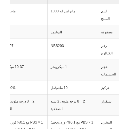
اسم
ماج اس ايه 1000
ماجروز سا
المنتج
مصفوفة
البوليمر
الاغاروز
رقم
NBS203
NBS207
الكتالوج
حجم
1 ميكرومتر
10-37 ميكرومتر
الجسيمات
تركيز
10 ملغم/مل
20% ت/ت
المنزل
استقرار
2 ~ 8 درجة مئوية، 2 سنة
2 ~ 8 درجة مئوية، 2 سنة
منتجات
الصلاحية
الصلاحية
المخزن
1 × PBS مع 0.1% (وزن/حجم)
1 × PBS مع 0.1% (وزن/حجم)
معلومات عنا