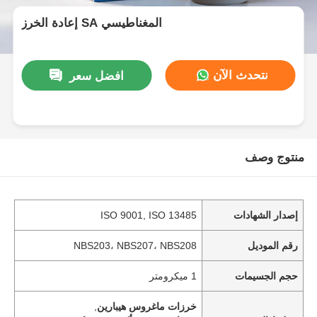
إعادة الخرز SA المغناطيسي
نتحدث الآن
افضل سعر
منتوج وصف
إصدار الشهادات
ISO 9001, ISO 13485
رقم الموديل
NBS203، NBS207، NBS208
حجم الجسيمات
1 ميكرومتر
خرزات ماغروس هيبارين
,