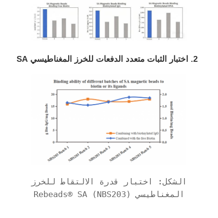
خرز مغناطيسي لتسلسل الجيل التالي
خرز مغناطيسي لفرز الخلايا
2. اختبار الثبات متعدد الدفعات للخرز المغناطيسي SA
تنقية البروتين بالخرز المغناطيسي
خرز مغناطيسي منشط السطح
الأدوات الآلية والمستهلكات
الشكل: اختبار قدرة الالتقاط للخرز
المغناطيسي Rebeads® SA (NBS203)