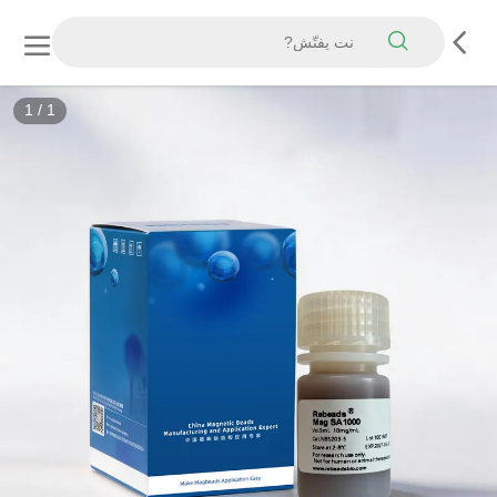
1
/
1