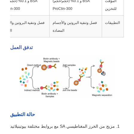
المؤقت
BSA و 0.1% (حجم/حجم)
BSA و 0.1% (حجم/حجم)
للتخزين
ProClin-300
ProClin-300
جولة في المصنع
التطبيقات
فصل وتنقية البروتين والأجسام
فصل وتنقية البروتين والأجسام
المضادة
المضادة
ضبط الجودة
تدفق العمل
اتصل بنا
أخبار
اطلب اقتباس
حبات مغناطيسية استخراج حمض نووي
حالة التطبيق
1. مزيج من الخرز المغناطيسي SA مع بروابط مختلفة بيوتينيلاتيد
أدوات استخراج الحمض النووي / الحمض النووي