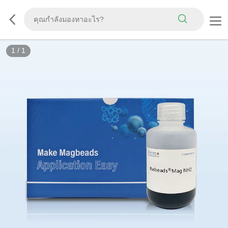
1
/
1