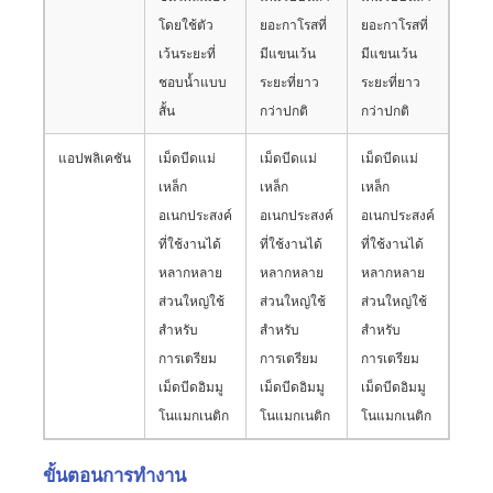
โดยใช้ตัว
ยอะกาโรสที่
ยอะกาโรสที่
เว้นระยะที่
มีแขนเว้น
มีแขนเว้น
NGS แม็กเนตเคอร์
ชอบน้ำแบบ
ระยะที่ยาว
ระยะที่ยาว
สั้น
กว่าปกติ
กว่าปกติ
เซลล์เรียงลําดับ กระบอกแม่เหล็ก
แอปพลิเคชัน
เม็ดบีดแม่
เม็ดบีดแม่
เม็ดบีดแม่
เหล็ก
เหล็ก
เหล็ก
การทำโปรตีนให้บริสุทธิ์ด้วยลูกปัดแม่เหล็ก
อเนกประสงค์
อเนกประสงค์
อเนกประสงค์
ที่ใช้งานได้
ที่ใช้งานได้
ที่ใช้งานได้
กระบอกแม่เหล็กที่ทํางานบนผิว
หลากหลาย
หลากหลาย
หลากหลาย
ส่วนใหญ่ใช้
ส่วนใหญ่ใช้
ส่วนใหญ่ใช้
สำหรับ
สำหรับ
สำหรับ
อุปกรณ์อัตโนมัติและอุปกรณ์ใช้
การเตรียม
การเตรียม
การเตรียม
เม็ดบีดอิมมู
เม็ดบีดอิมมู
เม็ดบีดอิมมู
โนแมกเนติก
โนแมกเนติก
โนแมกเนติก
ขั้นตอนการทำงาน