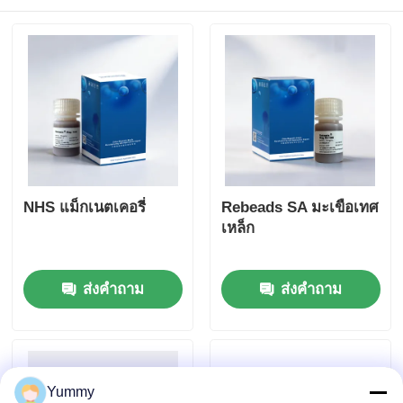
NHS แม็กเนตเคอรี่
Rebeads SA มะเขือเทศ
เหล็ก
ส่งคำถาม
ส่งคำถาม
Yummy