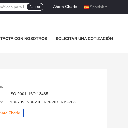
Ahora Charle
|
Spanish
Buscar
TACTA CON NOSOTROS
SOLICITAR UNA COTIZACIÓN
o:
ISO 9001, ISO 13485
o:
NBF205, NBF206, NBF207, NBF208
hora Charle