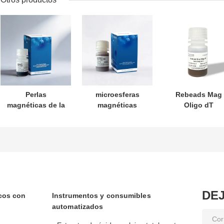
Perlas
microesferas
Rebeads Mag
magnéticas de la
magnéticas
Oligo dT
serie Mag OH
carboxilo
DE
icos con
Instrumentos y consumibles
automatizados