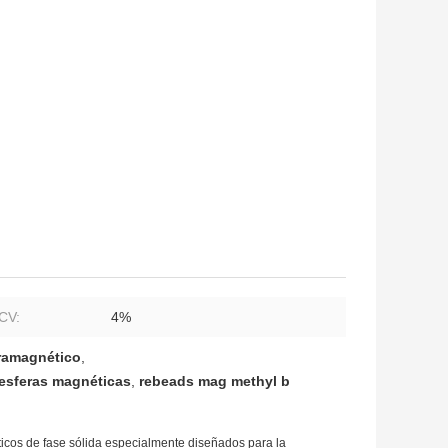
 CV:
4%
ramagnético
,
esferas magnéticas
,
rebeads mag methyl b
icos de fase sólida especialmente diseñados para la