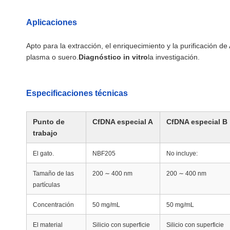
Aplicaciones
Apto para la extracción, el enriquecimiento y la purificación de
plasma o suero.
Diagnóstico in vitro
la investigación.
Especificaciones técnicas
Punto de
CfDNA especial A
CfDNA especial B
trabajo
El gato.
NBF205
No incluye:
Tamaño de las
200 ∼ 400 nm
200 ∼ 400 nm
partículas
Concentración
50 mg/mL
50 mg/mL
El material
Silicio con superficie
Silicio con superficie