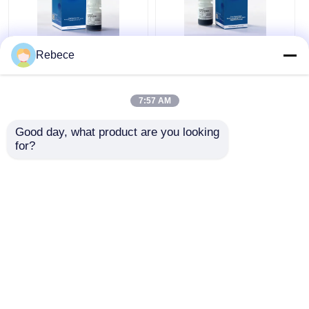
Rebece
Rebeads ลูกปัดแม่เหล็ก
โปรตีน A กระบอกแม่
Magrose NTA-Ni
เหล็ก
7:57 AM
ราคาถูกที่สุด
ราคาถูกที่สุด
Good day, what product are you looking 
for?
พูดคุยกันตอนนี้
พูดคุยกันตอนนี้
ดูเพิ่มเติม
บ้าน
เกี่ยวกับเรา
ติดต่อเรา
Desktop Site
แผนผังเว็บไซต์
นโยบายความเป็นส่วนตัว