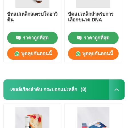
บีทแม่เหล็กสเตรปโตอาวิ
บีดแม่เหล็กสำหรับการ
ทัวร์โรงงาน
ดิน
เลือกขนาด DNA
การควบคุมคุณภาพ
ราคาถูกที่สุด
ราคาถูกที่สุด
ติดต่อเรา
พูดคุยกันตอนนี้
พูดคุยกันตอนนี้
ข่าว
ขอทุน
(8)
เซลล์เรียงลําดับ กระบอกแม่เหล็ก
กลีบแม่เหล็ก การสกัดกรดนิวเคลียค
ชุดสกัด DNA / RNA