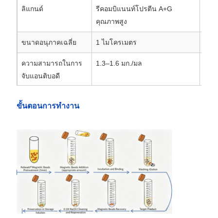
ลิแกนด์
รีคอมบิแนนท์โปรตีน A+G
รีคอ
คุณภาพสูง
คุณภ
ทัวร์โรงงาน
ขนาดอนุภาคเฉลี่ย
1 ไมโครเมตร
10–
การควบคุมคุณภาพ
ความสามารถในการ
1.3–1.6 มก./มล
เจล 
จับแอนติบอดี
ติดต่อเรา
ความเข้มข้นของ
10 มก./มล
20% 
ขั้นตอนการทำงาน
ลูกปัด
ข่าว
สภาพการเก็บรักษา
เก็บที่อุณหภูมิ 2-8°C อายุการเก็บ
เก็บ
รักษา: 2 ปี
รักษา
ขอทุน
กลีบแม่เหล็ก การสกัดกรดนิวเคลียค
ชุดสกัด DNA / RNA