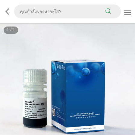
1
/
1