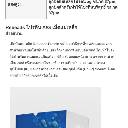
ลูกปัดแม่เหล็กโปรตีน ag ขนาด 37μm
,
แสงสูง:
ลูกปัดสำหรับทำให้โปรตีนบริสุทธิ์ ขนาด
37μm
Rebeads โปรตีน A/G เม็ดแม่เหล็ก
คำอธิบาย:
เม็ดบีดแม่เหล็ก Rebeads Protein A/G มอบวิธีการที่รวดเร็วและสะดวก
สำหรับการแยกโปรตีนด้วยแม่เหล็กผ่านการจับแบบอัฟฟินิตี โดยทั่วไปจะ
ใช้สำหรับการแยกแอนติบอดีจากซีรั่ม ส่วนลอยเหนือตะกอนจากการเพาะ
เลี้ยงเซลล์ หรือของเหลวในช่องท้อง เช่นเดียวกับการตกตะกอนของ
ภูมิคุ้มกัน (IP) และการตกตะกอนร่วมของภูมิคุ้มกัน (Co-IP) ของแอนติเจน
จากสารสกัดจากเซลล์หรือเนื้อเยื่อ