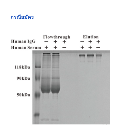
NGS แม็กเนตเคอร์
กรณีสมัคร
เซลล์เรียงลําดับ กระบอกแม่เหล็ก
การทำโปรตีนให้บริสุทธิ์ด้วยลูกปัดแม่เหล็ก
กระบอกแม่เหล็กที่ทํางานบนผิว
อุปกรณ์อัตโนมัติและอุปกรณ์ใช้