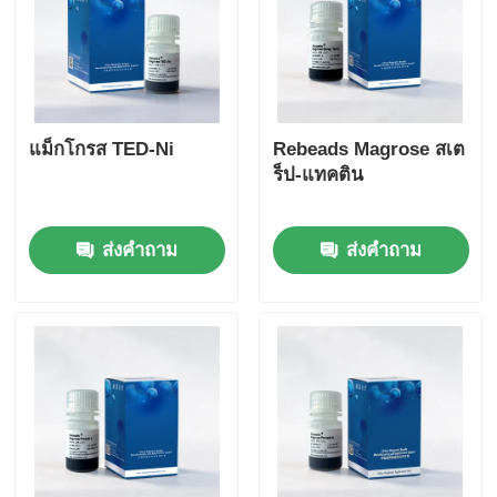
แม็กโกรส TED-Ni
Rebeads Magrose สเต
ร็ป-แทคติน
ส่งคำถาม
ส่งคำถาม