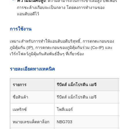
ความมั่นคงสูง
: ความสามารถในการเข้าเล่มสูง บัฟเฟอร์
การชะล้างเกือบจะเป็นกลาง โดยคงการทำงานของ
แอนติบอดีไว้
การใช้งาน
เหมาะสำหรับการทำให้แอนติบอดีบริสุทธิ์, การตกตะกอนของ
ภูมิคุ้มกัน (IP), การตกตะกอนของภูมิคุ้มกันร่วม (Co-IP) และ
เวิร์กโฟลว์ภูมิคุ้มกันสัมพันธ์อื่นๆ ที่เกี่ยวข้อง
รายละเอียดทางเทคนิค
รายการ
รีบีดส์ แม็กโปรตีน เอ/จี
รีบี
บ้าน
ชื่อสินค้า
รีบีดส์ แม็กโปรตีน เอ/จี
รีบี
สินค้า
เมทริกซ์
โพลีเมอร์
อะก
หมายเลขแค็ตตาล็อก
NBG703
NBG
เกี่ยวกับเรา