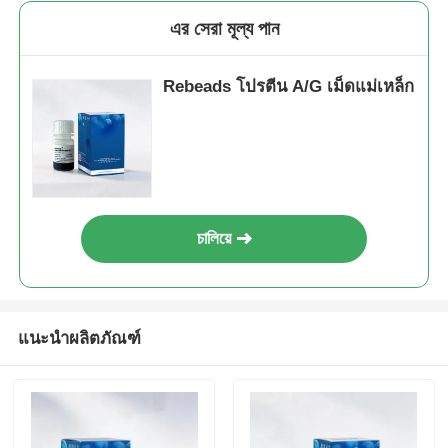
এর সেরা মূল্য পান
Rebeads โปรตีน A/G เม็ดแม่เหล็ก
চালিয়ে
แนะนำผลิตภัณฑ์