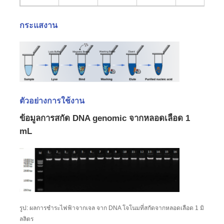
กระแสงาน
ทัวร์โรงงาน
การควบคุมคุณภาพ
ติดต่อเรา
ตัวอย่างการใช้งาน
ข้อมูลการสกัด DNA genomic จากหลอดเลือด 1
ข่าว
mL
ขอทุน
กลีบแม่เหล็ก การสกัดกรดนิวเคลียค
รูป: ผลการชําระไฟฟ้าจากเจล จาก DNA โจโนมที่สกัดจากหลอดเลือด 1 มิ
ชุดสกัด DNA / RNA
ลลิตร