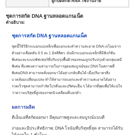
ลูกปัดสกัด RNA ใช้งานง่าย
ชุดการสกัด DNA ฐานหลอดแกนเน็ต
คำอธิบาย:
ชุดการสกัด DNA ฐานหลอดแกนเน็ต
ชุดนี้ใช้วิธีกระบอกแม่เหล็กเพื่อแยกและทําความสะอาด DNA เจโนมจาก
ตัวอย่างเลือดตับ 0.5 ละ 1 มิลลิลิตร. มันมีกระบอกแม่เหล็กที่มีฟังก์ชัน
พิเศษและระบบพัฟเฟอร์ที่ปรับปรุงพื้นผิวของขนมถูกปรับปรุงด้วยกลุ่มเคมี
พิเศษ ที่แสดงความสามารถในการอุดมสมบูรณ์ของ DNA ในสภาพที่
พิเศษDNA สามารถหลั่งออกมาได้อย่างกลับคืนได้ เมื่อปริมาตรสิ่ง
แวดล้อมเปลี่ยนแปลง ทําให้สามารถแยกและทําความสะอาดได้อย่าง
รวดเร็วชุดสามารถกําจัดโปรตีนและปริศษะอื่น ๆ ได้มากที่สุดเพื่อให้แน่ใจ
ว่าความบริสุทธิ์สูงของกรดนิวเคลียนที่แยกตัว.
ผลการผลิต
ดีเอ็นเอที่สกัดออกมา มีคุณภาพสูงและสมบูรณ์แบบดี
ง่ายและมีประสิทธิภาพ; DNA โจนัมที่บริสุทธิ์สุด สามารถได้รับ
ได้ภายใน 1 ชั่วโมง