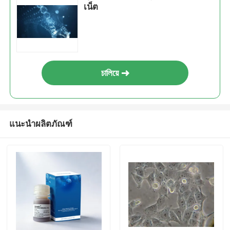
เน็ต
চালিয়ে
แนะนำผลิตภัณฑ์