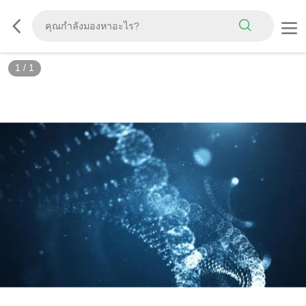
1
/
1