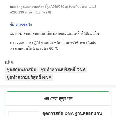
(ผลผลิตสูงและความบริสุทธิ์สูง A260/280 อยู่ในระดับประมาณ 1.8,
A260/230 ช่วงจาก 1.8 ถึง 2.0)
NGS แม็กเนตเคอร์
ข้อควรระวัง
เซลล์เรียงลําดับ กระบอกแม่เหล็ก
อย่าแช่กลอนกลอนแม่เหล็ก ผสมกลอนแม่เหล็กให้ดีก่อนใช้
ตรวจสอบสารปฏิกิริยาแต่ละชนิดก่อนการใช้ หากเกิดฝน
การทำโปรตีนให้บริสุทธิ์ด้วยลูกปัดแม่เหล็ก
ละลายหมดในน้ําอาบน้ํา 60 °C
แท็ก:
กระบอกแม่เหล็กที่ทํางานบนผิว
ชุดสกัดพลาสมิด
ชุดทำความบริสุทธิ์ DNA
ชุดทำความบริสุทธิ์ RNA
อุปกรณ์อัตโนมัติและอุปกรณ์ใช้
এর সেরা মূল্য পান
ชุดการสกัด DNA ฐานหลอดแกน