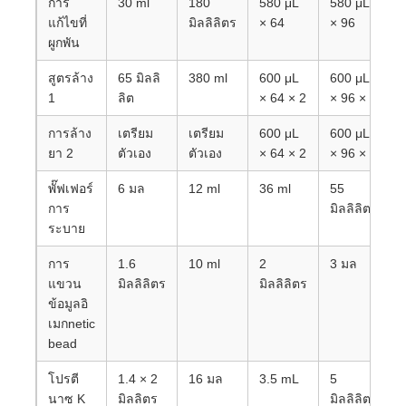
การ
30 ml
180
580 μL
580 μL
แก้ไขที่
มิลลิลิตร
× 64
× 96
ผูกพัน
สูตรล้าง
65 มิลลิ
380 ml
600 μL
600 μL
1
ลิต
× 64 × 2
× 96 × 2
การล้าง
เตรียม
เตรียม
600 μL
600 μL
ยา 2
ตัวเอง
ตัวเอง
× 64 × 2
× 96 × 2
พั๊ฟเฟอร์
6 มล
12 ml
36 ml
55
การ
มิลลิลิตร
ระบาย
การ
1.6
10 ml
2
3 มล
แขวน
มิลลิลิตร
มิลลิลิตร
บ้าน
ข้อมูลอิ
เมกnetic
สินค้า
bead
โปรตี
1.4 × 2
16 มล
3.5 mL
5
นาซ K
มิลลิตร
มิลลิลิตร
เกี่ยวกับเรา