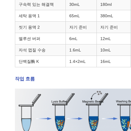
구속력 있는 해결책
30mL
180ml
세탁 용액 1
65mL
380mL
씻기 용액 2
자기 준비
자기 준비
엘루션 버퍼
6mL
12mL
자석 껍질 수송
1.6mL
10mL
단백질酶 K
1.4×2mL
16mL
작업 흐름