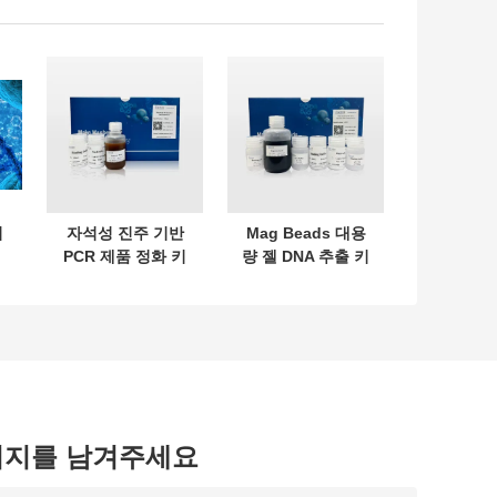
의
자석성 진주 기반
Mag Beads 대용
PCR 제품 정화 키
량 젤 DNA 추출 키
트
트
시지를 남겨주세요