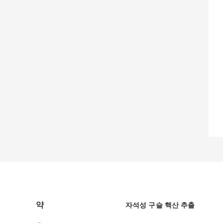
약
자석성 구슬 핵산 추출