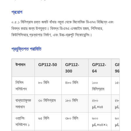
প্রয়োগ
০.৫.১ মিলিগ্রাম রক্ত জমাট বাঁধার নমুনা থেকে জিনোমিক ডিএনএ বিচ্ছিন্ন এবং
বিশুদ্ধ করার জন্য উপযুক্ত। বিশুদ্ধ ডিএনএ এনজাইম হজম, পিসিআর,
কিউপিসিআর,গ্রন্থাগার নির্মাণ, এবং উচ্চ-থ্রুপুট সিকোয়েন্সিং।
প্রযুক্তিগত পরামিতি
উপাদান
GP112-50
GP112-
GP112-
GP112-
300
64
96
লিসিস
৮০ মিলি
৪৮০ মিলি
১০০
১৫০ মিলি
সলিউশন
মিলিগ্রাম
বাধ্যতামূলক
৩০ মিলিগ্রাম
১৮০ মিলি
৫৮০
৫৮০
সমাধান
μL×৬৪
μL×৯৬
ওয়াশিং
৬৫ মিলি
৩৮০ মিলি
৬০০
৬০০
সলিউশন ১
μL×৬৪×২
μL×৯৬×২