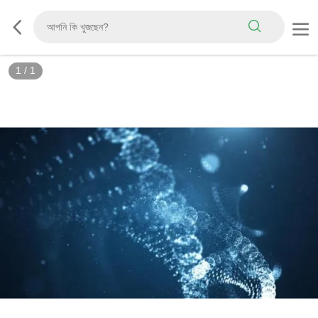
1
/
1