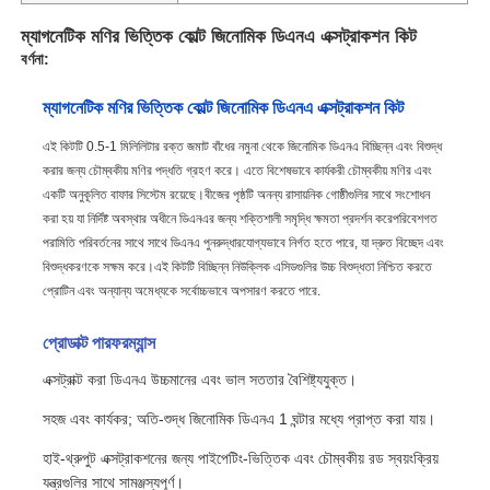
ম্যাগনেটিক মণির ভিত্তিক কোল্ট জিনোমিক ডিএনএ এক্সট্রাকশন কিট
বর্ণনা:
ম্যাগনেটিক মণির ভিত্তিক কোল্ট জিনোমিক ডিএনএ এক্সট্রাকশন কিট
এই কিটটি 0.5-1 মিলিলিটার রক্ত জমাট বাঁধের নমুনা থেকে জিনোমিক ডিএনএ বিচ্ছিন্ন এবং বিশুদ্ধ
করার জন্য চৌম্বকীয় মণির পদ্ধতি গ্রহণ করে। এতে বিশেষভাবে কার্যকরী চৌম্বকীয় মণির এবং
একটি অনুকূলিত বাফার সিস্টেম রয়েছে।বীজের পৃষ্ঠটি অনন্য রাসায়নিক গোষ্ঠীগুলির সাথে সংশোধন
করা হয় যা নির্দিষ্ট অবস্থার অধীনে ডিএনএর জন্য শক্তিশালী সমৃদ্ধি ক্ষমতা প্রদর্শন করেপরিবেশগত
পরামিতি পরিবর্তনের সাথে সাথে ডিএনএ পুনরুদ্ধারযোগ্যভাবে নির্গত হতে পারে, যা দ্রুত বিচ্ছেদ এবং
বিশুদ্ধকরণকে সক্ষম করে।এই কিটটি বিচ্ছিন্ন নিউক্লিক এসিডগুলির উচ্চ বিশুদ্ধতা নিশ্চিত করতে
প্রোটিন এবং অন্যান্য অমেধ্যকে সর্বোচ্চভাবে অপসারণ করতে পারে.
প্রোডাক্ট পারফরম্যান্স
এক্সট্রাক্ট করা ডিএনএ উচ্চমানের এবং ভাল সততার বৈশিষ্ট্যযুক্ত।
সহজ এবং কার্যকর; অতি-শুদ্ধ জিনোমিক ডিএনএ 1 ঘন্টার মধ্যে প্রাপ্ত করা যায়।
হাই-থ্রুপুট এক্সট্রাকশনের জন্য পাইপেটিং-ভিত্তিক এবং চৌম্বকীয় রড স্বয়ংক্রিয়
যন্ত্রগুলির সাথে সামঞ্জস্যপূর্ণ।