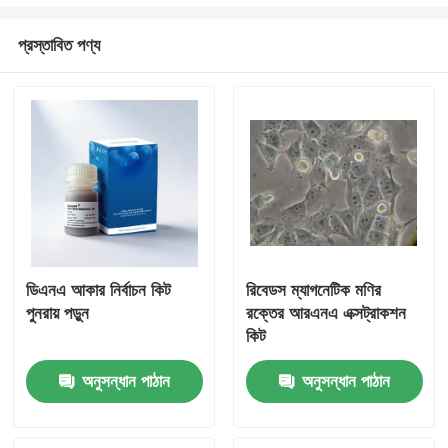
প্রস্তাবিত পণ্য
ডিএনএ আকার নির্বাচন কিট
রিবেডস ম্যাগনেটিক মণির
পুনরায় পড়ুন
রক্তের আরএনএ এক্সট্রাকশন
কিট
অনুসন্ধান পাঠান
অনুসন্ধান পাঠান