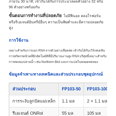
ภายใน 30 นาที; เข้ากันได้กับการประมวลผลตัวอย่าง 32 หรือ
96 ตัวอย่างพร้อมกัน
ขั้นตอนการทำงานที่ปลอดภัย
: ไม่มีฟีนอล คลอโรฟอร์ม
หรือรีเอเจนต์อินทรีย์อื่นๆ ความเป็นพิษต่ำและมีความปลอดภัย
สูง
การใช้งาน
เหมาะสำหรับการแยก RNA จากตัวอย่างเลือดสด เข้ากันได้กับเวิร์กสเตชัน
การสกัดกรดนิวคลีอิกอัตโนมัติที่มีปริมาณงานสูง RNA บริสุทธิ์เหมาะสำหรับ
การทดลองปลายน้ำ เช่น Northern Blot และการแปลในหลอดทดลอง
ข้อมูลจำเพาะทางเทคนิคและส่วนประกอบชุดอุปกรณ์
ส่วนประกอบ
FP103-50
FP103-100
การระงับลูกปัดแม่เหล็ก
1.1 มล
2 × 1.1 มล
รีเอเจนต์ ONRol
55 มล
105 มล