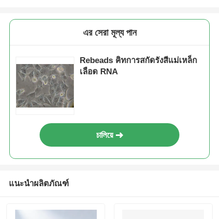
NGS แม็กเนตเคอร์
এর সেরা মূল্য পান
เซลล์เรียงลําดับ กระบอกแม่เหล็ก
Rebeads คิทการสกัดรังสีแม่เหล็ก
เลือด RNA
การทำโปรตีนให้บริสุทธิ์ด้วยลูกปัดแม่เหล็ก
กระบอกแม่เหล็กที่ทํางานบนผิว
চালিয়ে
อุปกรณ์อัตโนมัติและอุปกรณ์ใช้
แนะนำผลิตภัณฑ์