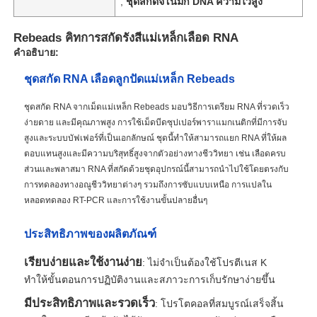
,
ชุดสกัดจีโนมิก DNA ความไวสูง
Rebeads คิทการสกัดรังสีแม่เหล็กเลือด RNA
คำอธิบาย:
ชุดสกัด RNA เลือดลูกปัดแม่เหล็ก Rebeads
ชุดสกัด RNA จากเม็ดแม่เหล็ก Rebeads มอบวิธีการเตรียม RNA ที่รวดเร็ว
ง่ายดาย และมีคุณภาพสูง การใช้เม็ดบีดซุปเปอร์พาราแมกเนติกที่มีการจับ
สูงและระบบบัฟเฟอร์ที่เป็นเอกลักษณ์ ชุดนี้ทำให้สามารถแยก RNA ที่ให้ผล
ตอบแทนสูงและมีความบริสุทธิ์สูงจากตัวอย่างทางชีววิทยา เช่น เลือดครบ
ส่วนและพลาสมา RNA ที่สกัดด้วยชุดอุปกรณ์นี้สามารถนำไปใช้โดยตรงกับ
การทดลองทางอณูชีววิทยาต่างๆ รวมถึงการซับแบบเหนือ การแปลใน
หลอดทดลอง RT-PCR และการใช้งานขั้นปลายอื่นๆ
ประสิทธิภาพของผลิตภัณฑ์
เรียบง่ายและใช้งานง่าย
: ไม่จำเป็นต้องใช้โปรตีเนส K
ทำให้ขั้นตอนการปฏิบัติงานและสภาวะการเก็บรักษาง่ายขึ้น
มีประสิทธิภาพและรวดเร็ว
: โปรโตคอลที่สมบูรณ์เสร็จสิ้น