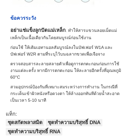
ทัวร์โรงงาน
ข้อควรระวัง
อย่าแช่แข็งลูกปัดแม่เหล็ก
. ทำให้สารแขวนลอยเม็ดแม่
การควบคุมคุณภาพ
เหล็กเป็นเนื้อเดียวกันโดยสมบูรณ์ก่อนใช้งาน
ก่อนใช้ ให้เติมเอทานอลสัมบูรณ์ลงในบัฟเฟอร์ W1A และ
บัฟเฟอร์ W2R ตามที่ระบุไว้บนฉลากขวดเพื่อเจือจาง
ติดต่อเรา
ตรวจสอบสารละลายสลายตัวเพื่อดูการตกตะกอนก่อนการใช้
งานแต่ละครั้ง หากมีการตกตะกอน ให้ละลายอีกครั้งที่อุณหภูมิ
ข่าว
60°C
สวมอุปกรณ์ป้องกันที่เหมาะสมระหว่างการทำงาน ในกรณีที่
กระเด็นเข้าผิวหนังหรือดวงตา ให้ล้างออกทันทีด้วยน้ำสะอาด
ขอทุน
เป็นเวลา 5-10 นาที
กลีบแม่เหล็ก การสกัดกรดนิวเคลียค
แท็ก:
ชุดสกัดพลาสมิด
ชุดทำความบริสุทธิ์ DNA
ชุดทำความบริสุทธิ์ RNA
ชุดสกัด DNA / RNA