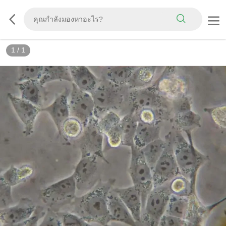
1
/
1