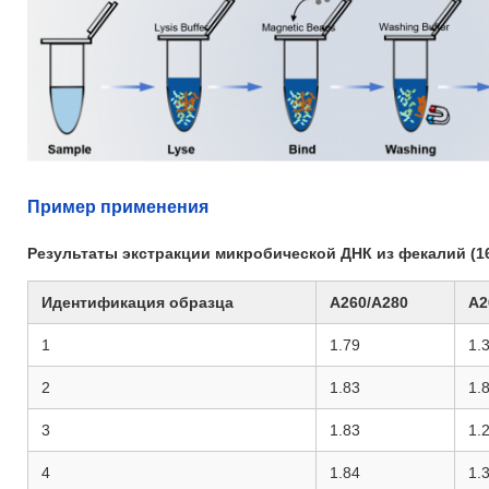
Пример применения
Результаты экстракции микробической ДНК из фекалий (1
Идентификация образца
A260/A280
A2
1
1.79
1.
2
1.83
1.
3
1.83
1.
4
1.84
1.