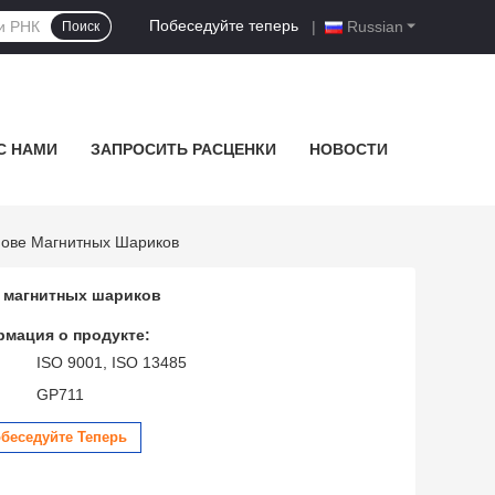
Побеседуйте теперь
|
Russian
Поиск
С НАМИ
ЗАПРОСИТЬ РАСЦЕНКИ
НОВОСТИ
нове Магнитных Шариков
е магнитных шариков
мация о продукте:
ISO 9001, ISO 13485
GP711
беседуйте Теперь