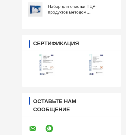
секвенирования с помощью
сангера
Набор для очистки ПЦР-
продуктов методом
секвенирования с
использованием магнитных
шариков
СЕРТИФИКАЦИЯ
ОСТАВЬТЕ НАМ
СООБЩЕНИЕ