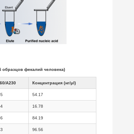
6 образцов фекалий человека)
60/A230
Концентрация (нг/μl)
35
54.17
84
16.78
26
84.19
33
96.56