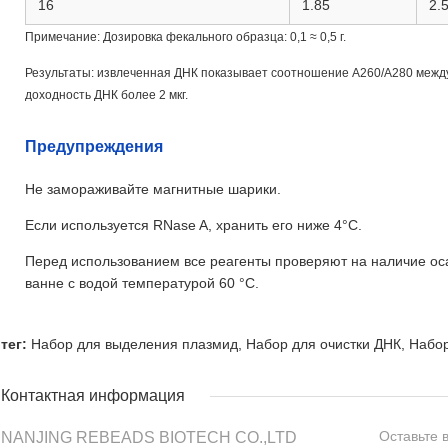
16
1.85
2.
Примечание: Дозировка фекального образца: 0,1 ≈ 0,5 г.
Результаты: извлеченная ДНК показывает соотношение A260/A280 между 
доходность ДНК более 2 мкг.
Предупреждения
Не замораживайте магнитные шарики.
Если используется RNase A, хранить его ниже 4°C.
Перед использованием все реагенты проверяют на наличие оса
ванне с водой температурой 60 °C.
тег:
Набор для выделения плазмид
,
Набор для очистки ДНК
,
Набор
Контактная информация
Оставьте 
NANJING REBEADS BIOTECH CO.,LTD