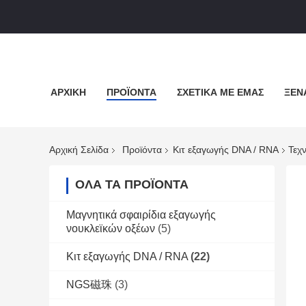
ΑΡΧΙΚΉ
ΠΡΟΪΌΝΤΑ
ΣΧΕΤΙΚΆ ΜΕ ΕΜΆΣ
ΞΕΝ
Αρχική Σελίδα
Προϊόντα
Κιτ εξαγωγής DNA / RNA
Τεχ
ΌΛΑ ΤΑ ΠΡΟΪΌΝΤΑ
Μαγνητικά σφαιρίδια εξαγωγής
νουκλεϊκών οξέων
(5)
Κιτ εξαγωγής DNA / RNA
(22)
NGS磁珠
(3)