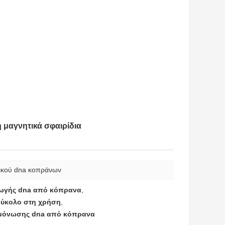
 μαγνητικά σφαιρίδια
τικού dna κοπράνων
αγωγής dna από κόπρανα
,
 εύκολο στη χρήση
,
ομόνωσης dna από κόπρανα