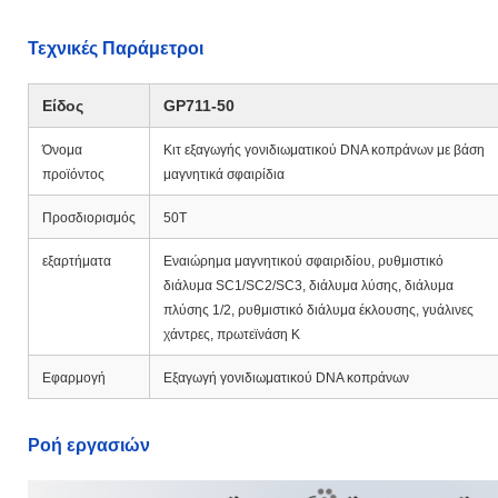
Τεχνικές Παράμετροι
Είδος
GP711-50
Όνομα
Κιτ εξαγωγής γονιδιωματικού DNA κοπράνων με βάση
προϊόντος
μαγνητικά σφαιρίδια
Προσδιορισμός
50Τ
εξαρτήματα
Εναιώρημα μαγνητικού σφαιριδίου, ρυθμιστικό
διάλυμα SC1/SC2/SC3, διάλυμα λύσης, διάλυμα
πλύσης 1/2, ρυθμιστικό διάλυμα έκλουσης, γυάλινες
χάντρες, πρωτεϊνάση Κ
Εφαρμογή
Εξαγωγή γονιδιωματικού DNA κοπράνων
Ροή εργασιών