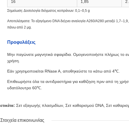
16
1,85
2
Σημείωση: Δοσολογία δείγματος κοπράνων: 0,1–0,5 g
Αποτελέσματα: Το εξαγόμενο DNA δείχνει αναλογία A260/A280 μεταξύ 1,7–1,
πάνω από 2 μg.
Προφυλάξεις
Μην παγώνετε μαγνητικά σφαιρίδια. Ομογενοποιήστε πλήρως το εν
χρήση.
Εάν χρησιμοποιείται RNase A, αποθηκεύστε το κάτω από 4℃.
Επιθεωρήστε όλα τα αντιδραστήρια για καθίζηση πριν από τη χρήση
υδατόλουτρο 60℃.
ετικέτα:
Σετ εξαγωγής πλασμιδίων
,
Σετ καθαρισμού DNA
,
Σετ καθαρι
Στοιχεία επικοινωνίας