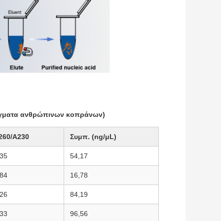
ίγματα ανθρώπινων κοπράνων)
260/A230
Συμπ. (ng/μL)
,35
54,17
,84
16,78
.26
84,19
.33
96,56