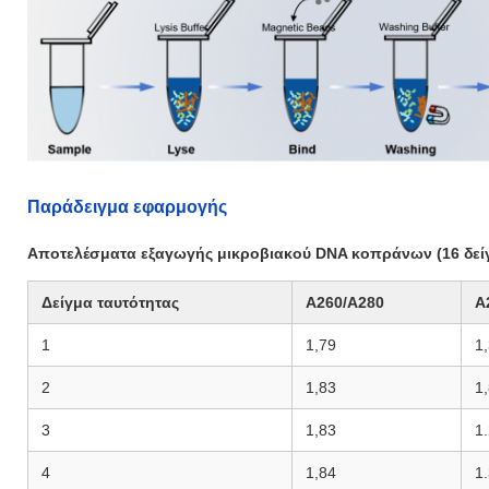
Παράδειγμα εφαρμογής
Αποτελέσματα εξαγωγής μικροβιακού DNA κοπράνων (16 δε
Δείγμα ταυτότητας
A260/A280
A
1
1,79
1
2
1,83
1
3
1,83
1
4
1,84
1