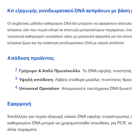
Κιτ εξαγωγής γονιδιωματικού DNA κοπράνων με βάση μ
Οι συμβατικές μέθοδοι καθαρισμού DNA δεν μπορούν να αφαιρέσουν αποτελεσ
κόπρανα, κάτι που συχνά οδηγεί σε αποτυχία μεταγενέστερων πειραμάτων, όπως
τεχνολογία καθαρισμού νουκλεϊκού οξέος με μαγνητικά σφαιρίδια για την απ
κόπρανα ζώων και την ανάκτηση γονιδιωματικού DNA με υψηλή απόδοση.
Απόδοση προϊόντος
Γρήγορο & Απλό Πρωτόκολλο
: Το DNA υψηλής ποιότητας
Υψηλή απόδοση
: Λάβετε σταθερά μεγάλες ποσότητες θρα
Universal Operation
: Απομονώστε ταυτόχρονα DNA ξενιστή
Εφαρμογή
Κατάλληλο για ταχεία εξαγωγή ολικού DNA υψηλής συγκέντρωσης 
καθαρισμένο DNA μπορεί να χρησιμοποιηθεί απευθείας για PCR, αν
άλλα πειράματα.