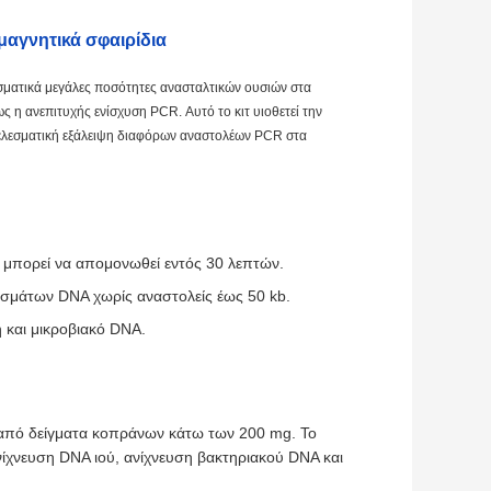
αγνητικά σφαιρίδια
ματικά μεγάλες ποσότητες ανασταλτικών ουσιών στα
 η ανεπιτυχής ενίσχυση PCR. Αυτό το κιτ υιοθετεί την
οτελεσματική εξάλειψη διαφόρων αναστολέων PCR στα
 μπορεί να απομονωθεί εντός 30 λεπτών.
υσμάτων DNA χωρίς αναστολείς έως 50 kb.
 και μικροβιακό DNA.
από δείγματα κοπράνων κάτω των 200 mg. Το
ίχνευση DNA ιού, ανίχνευση βακτηριακού DNA και