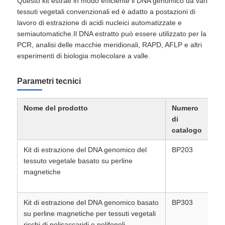
Questo kit estrae in modo efficiente il DNA genomico da vari
tessuti vegetali convenzionali ed è adatto a postazioni di
lavoro di estrazione di acidi nucleici automatizzate e
semiautomatiche.Il DNA estratto può essere utilizzato per la
PCR, analisi delle macchie meridionali, RAPD, AFLP e altri
esperimenti di biologia molecolare a valle.
Parametri tecnici
Nome del prodotto
Numero
Spe
di
catalogo
Kit di estrazione del DNA genomico del
BP203
50
Casa.
tessuto vegetale basato su perline
magnetiche
Prodotti
Kit di estrazione del DNA genomico basato
BP303
50
su perline magnetiche per tessuti vegetali
Chi Siamo
ricchi di polisaccaridi e polifenoli