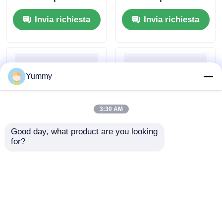
magnetiche
basato su perline
Invia richiesta
Invia richiesta
magnetiche
Yummy
3:30 AM
Good day, what product are you looking 
for?
Kit di depurazione dei
Kit di estrazione del
prodotti PCR a base
DNA in gel per grandi
di perline magnetiche
volumi Mag Beads
Invia richiesta
Invia richiesta