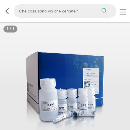
1
/
1