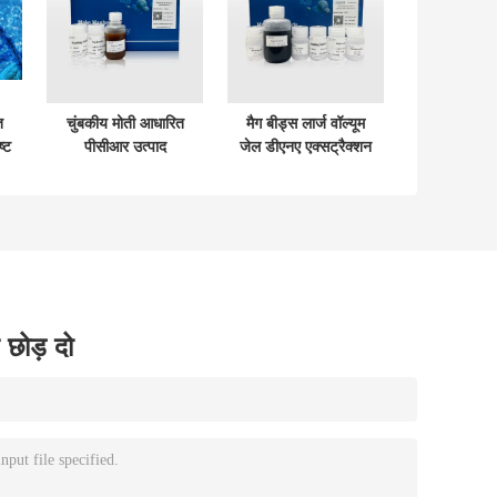
त
चुंबकीय मोती आधारित
मैग बीड्स लार्ज वॉल्यूम
्ट
पीसीआर उत्पाद
जेल डीएनए एक्सट्रैक्शन
शुद्धिकरण किट
किट
 छोड़ दो