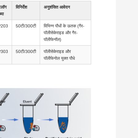
टलॉग
विनिर्देश
अनुशंसित आवेदन
्या
P203
50टी/300टी
विभिन्न पौधों के ऊतक (गैर-
पॉलीसेकेराइड और गैर-
पॉलीफेनॉल)
P303
50टी/300टी
पॉलीसेकेराइड और
पॉलीफेनोल युक्त पौधे