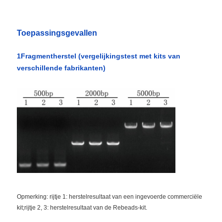
NGS-magnetische kralen
Toepassingsgevallen
1Fragmentherstel (vergelijkingstest met kits van
Cell Sorting Magnetische kralen
verschillende fabrikanten)
Magnetische Parels Eiwitreiniging
Oppervlakte-geactiveerde magnetische kralen
Geautomatiseerde instrumenten en verbruiksartikelen
Opmerking: rijtje 1: herstelresultaat van een ingevoerde commerciële
kit;rijtje 2, 3: herstelresultaat van de Rebeads-kit.