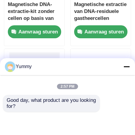
Magnetische DNA-
Magnetische extractie
extractie-kit zonder
van DNA-residuele
cellen op basis van
gastheercellen
kralen
Aanvraag sturen
Aanvraag sturen
Yummy
2:57 PM
Good day, what product are you looking 
for?
Magnetische PCR-
Magnetische kralen
productreinigingsset
Mycoplasma DNA
op basis van kralen
extractie kit