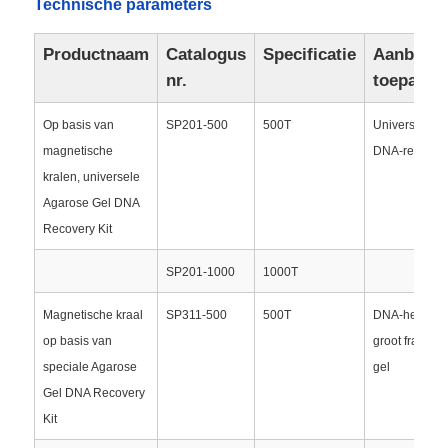
Technische parameters
Productnaam
Catalogus
Specificatie
Aanbevol
nr.
toepassi
Op basis van
SP201-500
500T
Universele ge
magnetische
DNA-recupera
kralen, universele
Agarose Gel DNA
Recovery Kit
SP201-1000
1000T
Huis
Magnetische kraal
SP311-500
500T
DNA-herstel 
op basis van
groot fragmen
speciale Agarose
gel
Producten
Gel DNA Recovery
Kit
Over Ons