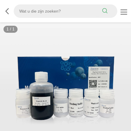
1
/
1