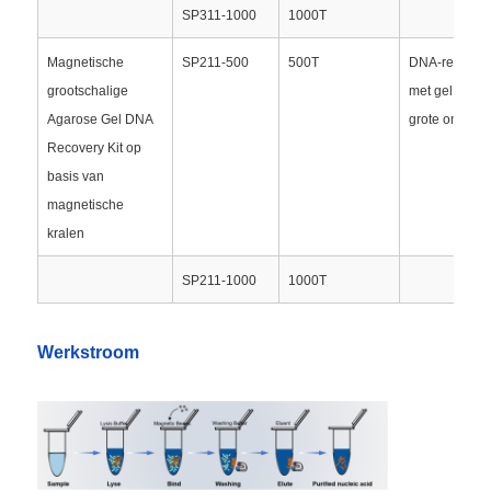
SP311-1000
1000T
Fabriekstour
Magnetische
SP211-500
500T
DNA-recupera
grootschalige
met gel van
Agarose Gel DNA
grote omvan
Kwaliteitscontrole
Recovery Kit op
basis van
Neem contact met ons op
magnetische
kralen
Nieuws
SP211-1000
1000T
Vraag een offerte aan
Werkstroom
magnetische kralen nucleïnezuur extractie
DNA / RNA extractie kits