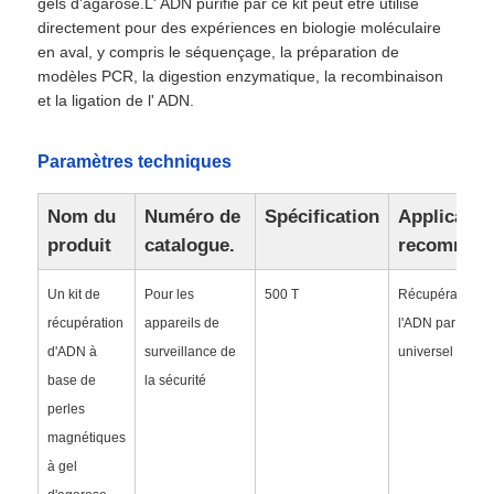
gels d'agarose.L' ADN purifié par ce kit peut être utilisé
directement pour des expériences en biologie moléculaire
en aval, y compris le séquençage, la préparation de
modèles PCR, la digestion enzymatique, la recombinaison
et la ligation de l' ADN.
Paramètres techniques
Nom du
Numéro de
Spécification
Applicatio
produit
catalogue.
recomman
Un kit de
Pour les
500 T
Récupération d
récupération
appareils de
l'ADN par gel
Accueil
d'ADN à
surveillance de
universel
base de
la sécurité
perles
Produits
magnétiques
à gel
À propos de nous