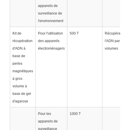
appareils de
surveillance de
Perles magnétiques NGS
l'environnement
Perles magnétiques pour tri cellulaire
Kit de
Pour l'utilisation
500 T
Récupération d
récupération
des appareils
l'ADN par gel à
d'ADN à
électroménagers
volumes
Purification magnétique de protéine de perles
base de
perles
Perles magnétiques activées en surface
magnétiques
à gros
volume à
Instruments et consommables automatisés
base de gel
d'agarose
Pour les
1000 T
appareils de
surveillance