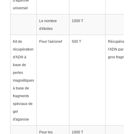
d'agarose
universel
Visite de l'usine
Le nombre
1000 T
d'étoiles
Contrôle de qualité
Kit de
Pour l'aéronef
500 T
Récupération d
récupération
l'ADN par gel d
Nous contacter
d'ADN à
gros fragments
base de
perles
Nouvelles
magnétiques
à base de
Demander un devis
fragments
spéciaux de
extraction d'acides nucléiques par perles magnétiques
gel
d'agarose
Des kits d'extraction d'ADN / ARN
Pour les
1000 T