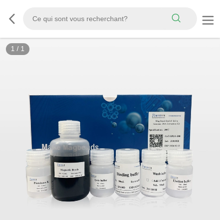
1
/
1