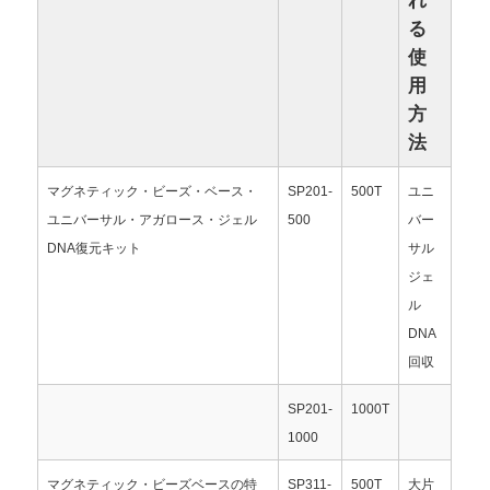
れ
る
使
用
方
法
マグネティック・ビーズ・ベース・
SP201-
500T
ユニ
ユニバーサル・アガロース・ジェル
500
バー
DNA復元キット
サル
ジェ
ル
DNA
ホーム
回収
SP201-
1000T
製品
1000
私たちについて
マグネティック・ビーズベースの特
SP311-
500T
大片