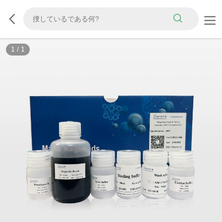
1
/
1