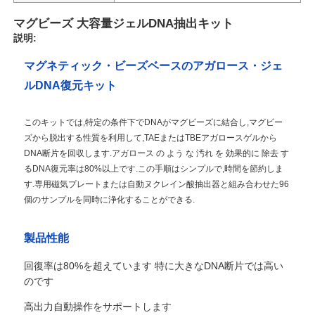
マグビーズ 大容量ジェルDNA抽出キット
説明:
マグネティック・ビーズベースのアガロース・ジェ
ルDNA復元キット
このキットでは,特定の条件下でDNAがマグビーズに結合し,マグビー
ズから脱出する性質を利用して,TAEまたはTBEアガロースゲルから
DNA断片を回収します.アガロース の よう な 汚れ を 効果的に 除去 す
るDNA復元率は80%以上です.この手順はシンプルで,時間を節約しま
す.専用磁気プレートまたは自動ヌクレイン酸抽出器と組み合わせた96
個のサンプルを同時に浄化することができる.
製品性能
回復率は80%を超えています 特に大きなDNA断片では高い
のです
高出力自動操作をサポートします