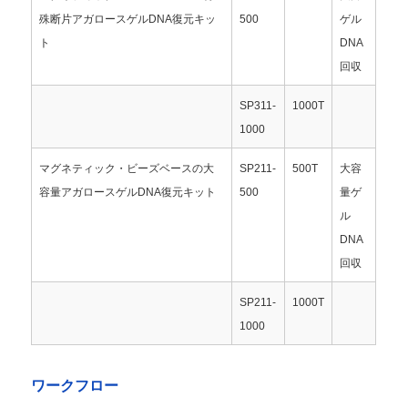
殊断片アガロースゲルDNA復元キッ
500
ゲル
ト
DNA
工場見学
回収
SP311-
1000T
品質管理
1000
お問い合わせ
マグネティック・ビーズベースの大
SP211-
500T
大容
容量アガロースゲルDNA復元キット
500
量ゲ
ル
ニュース
DNA
回収
見積もりを依頼する
SP211-
1000T
1000
磁石珠 核酸抽出
ワークフロー
DNA / RNA抽出キット