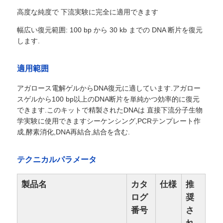
高度な純度で 下流実験に完全に適用できます
幅広い復元範囲: 100 bp から 30 kb までの DNA 断片を復元
します.
適用範囲
アガロース電解ゲルからDNA復元に適しています.アガロー
スゲルから100 bp以上のDNA断片を単純かつ効率的に復元
できます.このキットで精製されたDNAは 直接下流分子生物
学実験に使用できますシーケンシング,PCRテンプレート作
成,酵素消化,DNA再結合,結合を含む.
テクニカルパラメータ
製品名
カタ
仕様
推
ログ
奨
番号
さ