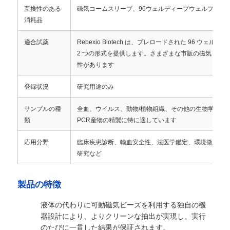
互換性のある
磁気コームスリーブ、96ウェルディープウェルプレー
消耗品
工場見学
適合試薬
Rebexio Biotech は、プレロードされた 96 ウェ
2 つの形式を提供します。さまざまな市販の磁気ビー
品質管理
性があります
登録状況
研究用途のみ
お問い合わせ
サンプルの種
全血、ウイルス、動物/植物組織、その他の生物学的サ
類
PCR産物の精製に特に適しています
ニュース
応用分野
臨床疾患診断、輸血安全性、法医学鑑定、環境微生物
研究など
見積もりを依頼する
製品の特徴
磁石珠 核酸抽出
液体の代わりに可動磁気ビーズを利用する独自の機
器設計により、よりクリーンな抽出が実現し、実行
DNA / RNA抽出キット
のたびに一貫した結果が保証されます。