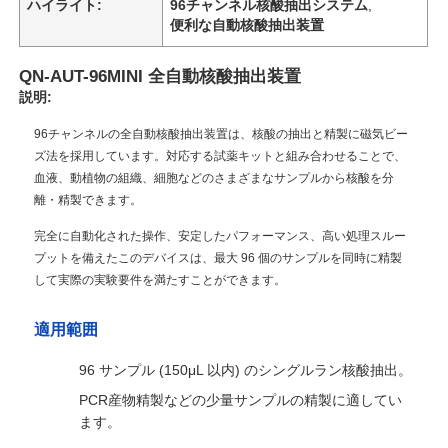
ハイライト:
96チャンネル核酸抽出システム
,
便利な自動核酸抽出装置
QN-AUT-96MINI 全自動核酸抽出装置
説明:
96チャンネルの全自動核酸抽出装置は、核酸の抽出と精製に磁気ビー
ズ法を採用しています。対応する試薬キットと組み合わせることで、
血液、動植物の組織、細胞などのさまざまなサンプルから核酸を分
離・精製できます。
完全に自動化された操作、安定したパフォーマンス、高い処理スルー
プットを備えたこのデバイスは、最大 96 個のサンプルを同時に精製
して実際の実験要件を満たすことができます。
適用範囲
96 サンプル (150μL 以内) のシングルラン核酸抽出。
PCR産物精製などの少量サンプルの精製に適してい
ます。