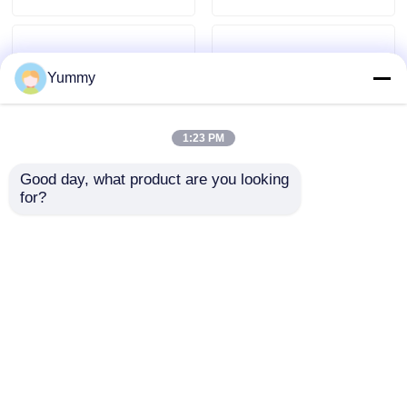
Yummy
1:23 PM
Good day, what product are you looking 
for?
32ウェル0.2mL PCRチ
24チャネル 多機能浄
ューブ用金属製磁気ラ
化システム
ック
お問い合わせを送信
お問い合わせを送信
ホーム
企業情報
お問い合わせ
Desktop Site
地図
プライバシーポリシー