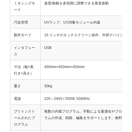
ミキシングモ
速度/振幅を多段階に調整できる垂直振動
ード
汚染管理
UVランプ、UV消毒モジュール内蔵
動作モード
10 インチのタッチスクリーン操作、外部デバイスは不
インタフェー
USB
ス
寸法（幅×奥
450mm×450mm×450mm
行き×高さ）
重さ
30kg
ホーム
電源
220～240V / 350W; 50/60Hz
製品
プリインスト
複数の内蔵プログラム。手動による最適化やプログラミ
ールされたプ
ラムの作成、削除、編集をサポートします。無料のプ
ログラム
私たちについて