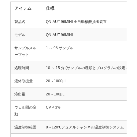
アイテム
仕様
製品名
QN-AUT-96MINI 全自動核酸抽出装置
モデル
QN-AUT-96MINI
サンプルスル
1 ～ 96 サンプル
ープット
処理時間
10 ～ 15 分 (サンプルの種類とプログラムの設定によ
液体取扱量
20～1000μL
溶出量
20～100μL
ウェル間の変
CV < 3%
動
温度制御範囲
0～120℃デュアルチャンネル温度制御システム