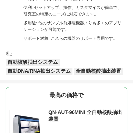
便利: セットアップ、操作、カスタマイズが簡単で、
研究室の特定のニーズに対応できます。
NGS磁珠
多用途: 他のサンプル前処理機器よりも多くのアプリ
ケーションが可能です。
細胞を分類する磁石珠
サポート対象: これらの機器のサポート専用です。
磁気ビード蛋白質の浄化
札:
自動核酸抽出システム
自動DNA/RNA抽出システム
全自動核酸抽出装置
表面活性化磁石珠
自動機器と消耗品
最高の価格で
QN-AUT-96MINI 全自動核酸抽出
装置