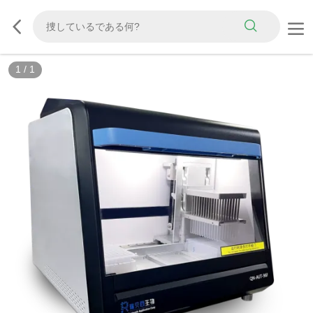
1
/
1