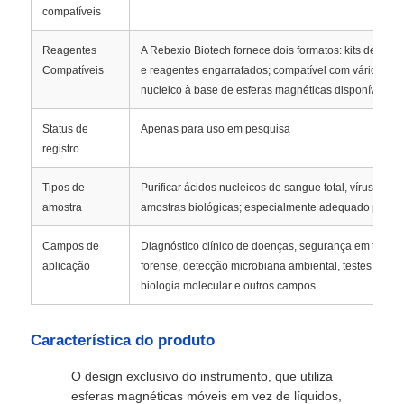
compatíveis
Microesferas Magnéticas NGS
Reagentes
A Rebexio Biotech fornece dois formatos: kits de pla
Compatíveis
e reagentes engarrafados; compatível com vários kits
nucleico à base de esferas magnéticas disponíveis 
Esferas magnéticas de triagem de células
Status de
Apenas para uso em pesquisa
registro
Purificação magnética da proteína dos grânulos
Tipos de
Purificar ácidos nucleicos de sangue total, vírus, teci
amostra
amostras biológicas; especialmente adequado para p
Contas Magnéticas Ativadas por Superfície
Campos de
Diagnóstico clínico de doenças, segurança em transf
aplicação
forense, detecção microbiana ambiental, testes de s
Instrumentos e Consumíveis Automatizados
biologia molecular e outros campos
Característica do produto
O design exclusivo do instrumento, que utiliza
esferas magnéticas móveis em vez de líquidos,