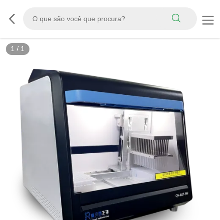
1
/
1