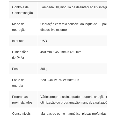
Controle de
Lâmpada UV, módulo de desinfecção UV integrado
Contaminação
Visita à fábrica
Modo de
Operação com tela sensível ao toque de 10 polegad
operação
dispositivo externo
Controle de qualidade
Interface
USB
Contacte-nos
Dimensões
450 mm × 450 mm × 450 mm
(L×P×A)
Notícias
Peso
30kg
Solicite um orçamento
Fonte de
220–240 V/350 W; 50/60Hz
energia
extracção de ácidos nucleicos por contas magnéticas
Programas
Vários programas integrados; suporta criação, excl
pré-instalados
otimização ou programação manual; atualizações gra
Kit de extracção de ADN / ARN
Consumíveis
Mangas de pente magnético, placas profundas de 96