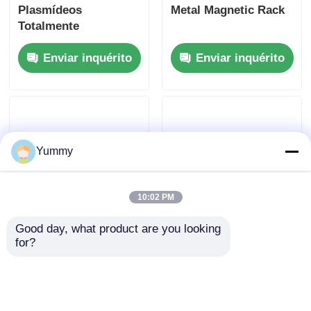
Plasmídeos
Metal Magnetic Rack
Totalmente
Automático 2000
Enviar inquérito
Enviar inquérito
Yummy
10:02 PM
Good day, what product are you looking 
Relva magnética
Sistema de
for?
metálica para tubos
purificação
PCR de 32 poços de
multifuncional de 24
0,2 ml
canais
Enviar inquérito
Enviar inquérito