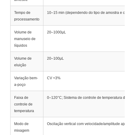
Tempo de
10–15 min (dependendo do tipo de amostra e config
processamento
Volume de
20–1000μL
manuseio de
líquidos
Volume de
20–100μL
eluição
Variação bem-
CV <3%
a-poço
Para casa
Faixa de
0–120°C; Sistema de controle de temperatura de can
controle de
temperatura
Produtos
Modo de
Oscilação vertical com velocidade/amplitude ajustável
mixagem
Sobre nós