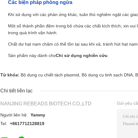
Các biện pháp phòng ngừa
Khi sử dụng với các phản ứng khác, tuân thủ nghiêm ngặt các gia
Một số thành phần đệm trong bộ chứa các chất kích thích; xin vui 
trong quá trình vận hành.
Chất dư hạt nam châm có thể tồn tại sau khi xả; tránh hút hạt n
Sản phẩm này dành cho
Chỉ sử dụng nghiên cứu
.
Từ khóa:
Bộ dụng cụ chiết tách plasmid
,
Bộ dụng cụ tinh sạch DNA
,
B
Chi tiết liên lạc
Gửi yêu cầ
NANJING REBEADS BIOTECH CO.,LTD
Người liên hệ:
Yammy
Tel:
+8617712128819