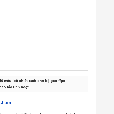
 50 mẫu
,
bộ chiết xuất dna bộ gen ffpe
,
hao tác linh hoạt
 châm