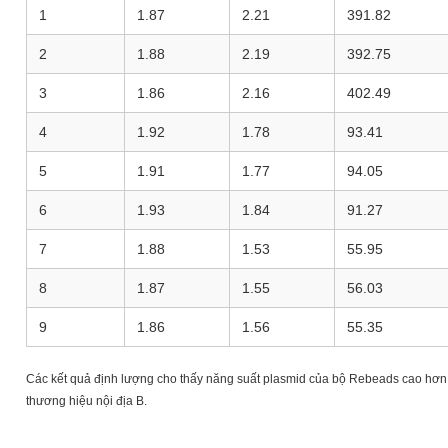
1
1.87
2.21
391.82
2
1.88
2.19
392.75
3
1.86
2.16
402.49
4
1.92
1.78
93.41
5
1.91
1.77
94.05
6
1.93
1.84
91.27
7
1.88
1.53
55.95
8
1.87
1.55
56.03
9
1.86
1.56
55.35
Các kết quả định lượng cho thấy năng suất plasmid của bộ Rebeads cao hơn 3 
thương hiệu nội địa B.