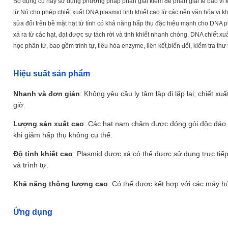
Bộ dụng cụ này sử dụng phương pháp phân giải kiềm để phân giải tế bào vi 
từ.Nó cho phép chiết xuất DNA plasmid tinh khiết cao từ các nền văn hóa v
sửa đổi trên bề mặt hạt từ tính có khả năng hấp thụ đặc hiệu mạnh cho DNA 
xả ra từ các hạt, đạt được sự tách rời và tinh khiết nhanh chóng. DNA chiết x
học phân tử, bao gồm trình tự, tiêu hóa enzyme, liên kết,biến đổi, kiểm tra th
Hiệu suất sản phẩm
Nhanh và đơn giản
: Không yêu cầu ly tâm lặp đi lặp lại; chiết 
giờ.
Lượng sản xuất cao
: Các hạt nam châm được đóng gói độc đáo c
khi giảm hấp thụ không cụ thể.
Độ tinh khiết cao
: Plasmid được xả có thể được sử dụng trực tiế
và trình tự.
Khả năng thông lượng cao
: Có thể được kết hợp với các máy hú
Ứng dụng