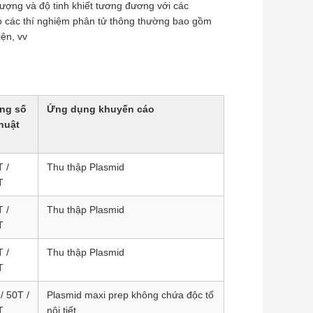
lượng và độ tinh khiết tương đương với các
ho các thí nghiệm phân tử thông thường bao gồm
iện, vv
ng số
Ứng dụng khuyến cáo
huật
 /
Thu thập Plasmid
T
 /
Thu thập Plasmid
T
 /
Thu thập Plasmid
T
/ 50T /
Plasmid maxi prep không chứa độc tố
T
nội tiết