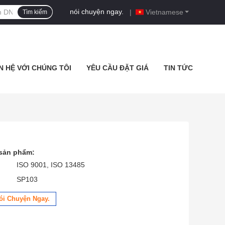
nói chuyện ngay.
|
Vietnamese
Tìm kiếm
N HỆ VỚI CHÚNG TÔI
YÊU CẦU ĐẶT GIÁ
TIN TỨC
 sản phẩm:
ISO 9001, ISO 13485
SP103
ói Chuyện Ngay.