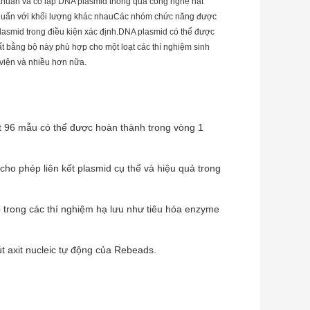
khuẩn và cô lập DNA plasmid thông qua công nghệ hạt
i khuẩn với khối lượng khác nhauCác nhóm chức năng được
plasmid trong điều kiện xác định.DNA plasmid có thể được
uất bằng bộ này phù hợp cho một loạt các thí nghiệm sinh
ư viện và nhiều hơn nữa.
xuất 96 mẫu có thể được hoàn thành trong vòng 1
ho phép liên kết plasmid cụ thể và hiệu quả trong
p trong các thí nghiệm hạ lưu như tiêu hóa enzyme
t axit nucleic tự động của Rebeads.