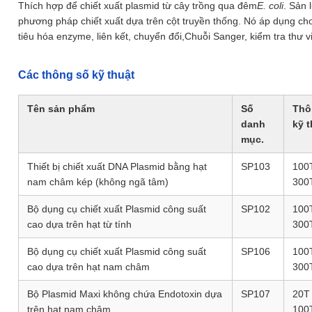
Thích hợp để chiết xuất plasmid từ cây trồng qua đêm
E. coli
. Sản 
phương pháp chiết xuất dựa trên cột truyền thống. Nó áp dụng c
tiêu hóa enzyme, liên kết, chuyển đổi,Chuỗi Sanger, kiểm tra thư v
Các thông số kỹ thuật
Tên sản phẩm
Số
Thô
danh
kỹ t
mục.
Thiết bị chiết xuất DNA Plasmid bằng hạt
SP103
100T
nam châm kép (không ngã tâm)
300
Bộ dụng cụ chiết xuất Plasmid công suất
SP102
100T
cao dựa trên hạt từ tính
300
Bộ dụng cụ chiết xuất Plasmid công suất
SP106
100T
cao dựa trên hạt nam châm
300
Bộ Plasmid Maxi không chứa Endotoxin dựa
SP107
20T 
trên hạt nam châm
100