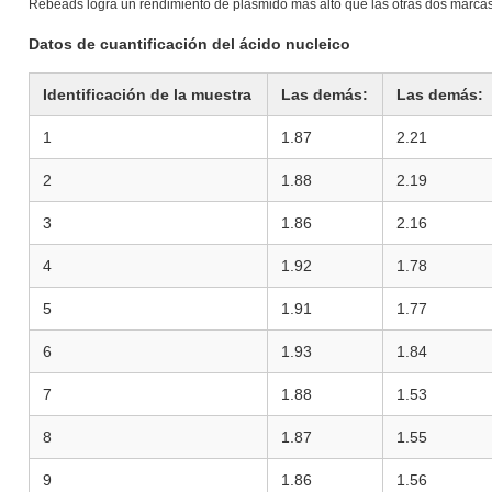
Rebeads logra un rendimiento de plásmido más alto que las otras dos marcas
Datos de cuantificación del ácido nucleico
Identificación de la muestra
Las demás:
Las demás:
1
1.87
2.21
2
1.88
2.19
3
1.86
2.16
4
1.92
1.78
5
1.91
1.77
6
1.93
1.84
7
1.88
1.53
8
1.87
1.55
9
1.86
1.56