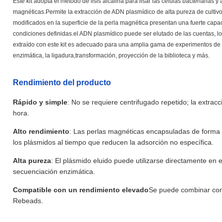
Este kit adopta el método de lisis alcalina para lisar las células bacterianas y
magnéticas.Permite la extracción de ADN plasmídico de alta pureza de culti
modificados en la superficie de la perla magnética presentan una fuerte cap
condiciones definidas.el ADN plasmídico puede ser elutado de las cuentas, l
extraído con este kit es adecuado para una amplia gama de experimentos de bi
enzimática, la ligadura,transformación, proyección de la biblioteca y más.
Rendimiento del producto
Rápido y simple
: No se requiere centrifugado repetido; la extr
hora.
Alto rendimiento
: Las perlas magnéticas encapsuladas de forma ú
los plásmidos al tiempo que reducen la adsorción no específica.
Alta pureza
: El plásmido eluido puede utilizarse directamente en 
secuenciación enzimática.
Compatible con un rendimiento elevado
Se puede combinar con 
Rebeads.