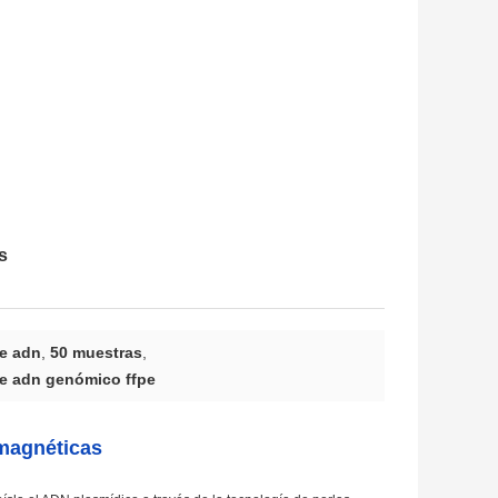
s
de adn
,
50 muestras
,
de adn genómico ffpe
 magnéticas