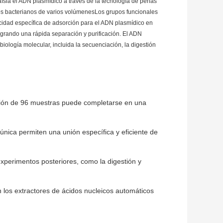
 aísla el ADN plasmídico a través de la tecnología de perlas
vos bacterianos de varios volúmenesLos grupos funcionales
acidad específica de adsorción para el ADN plasmídico en
ogrando una rápida separación y purificación. El ADN
ología molecular, incluida la secuenciación, la digestión
acción de 96 muestras puede completarse en una
nica permiten una unión específica y eficiente de
experimentos posteriores, como la digestión y
los extractores de ácidos nucleicos automáticos